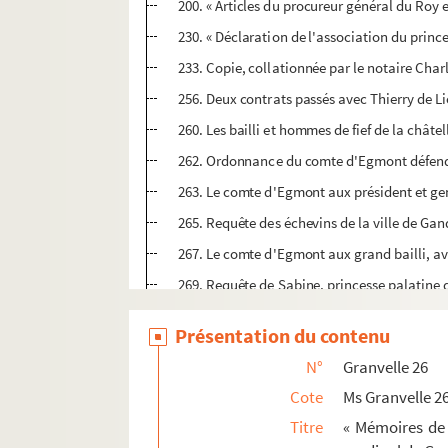
200. « Articles du procureur général du Roy
230. « Déclaration de l'association du princ
233. Copie, collationnée par le notaire Ch
256. Deux contrats passés avec Thierry de Li
260. Les bailli et hommes de fief de la chât
262. Ordonnance du comte d'Egmont défendant
263. Le comte d'Egmont aux président et gens
265. Requête des échevins de la ville de G
267. Le comte d'Egmont aux grand bailli, avo
269. Requête de Sabine, princesse palatine d
272. Sentences prononcées contre les comtes
Présentation du contenu
274. Lettre écrite au roi d'Espagne par le c
N°
Granvelle 26
276. Le contrôleur Jean de Malpas au cardina
Cote
Ms Granvelle 2
278. Cl. Belin au cardinal. Bruxelles, 20 juin
Titre
« Mémoires de 
280. Le chapitre de Cambrai au cardinal. Ca