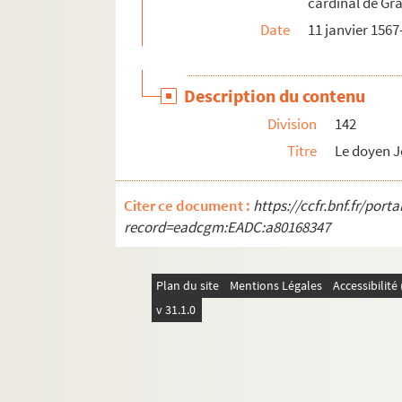
cardinal de Gra
282. Le cardinal à Claude Belin. Rome, 26 ju
Date
11 janvier 156
284. Chr. Plantin au cardinal. Anvers, 26 jui
286. Cl. Belin au cardinal. Bruxelles, 27 juin
Description du contenu
290. Marie de Habarcq, dame d'Aix, au cardin
Division
142
292. Gilles de Lens, baron d'Aubigny, au cardi
Titre
Le doyen Jo
294. De Noyelle, seigneur de Rossignol et de 
297. Cl. Belin au cardinal. Bruxelles, 4 juille
Citer ce document :
https://ccfr.bnf.fr/por
300. Claude de Ray au cardinal. Vaudrey, 9 j
record=eadcgm:EADC:a80168347
302. Chr. Plantin au cardinal. Anvers, 10 juil
304. De Blondel, seigneur de Quincy, gouvern
Plan du site
Mentions Légales
Accessibilit
306. Le conseiller Chappuis au cardinal. Selli
v 31.1.0
308. Le cardinal à Claude Belin. Rome, 17 ju
310. Antoine Mouchet, seigneur de Châteaurou
312. Viron au cardinal. Valenciennes, 20 juil