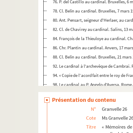
76. P. del Castillo au cardinal. Bruxelles, 6 
78. Cl. Belin au cardinal. Bruxelles, 7 mars 
80. Ant. Pensart, seigneur d'Herlaer, au car
82. Cl. de Chavirey au cardinal. Salins, 13 
84. François de la Thieuloye au cardinal. C
86. Chr. Plantin au cardinal. Anvers, 17 mar
88. Cl. Belin au cardinal. Bruxelles, 21 mars
92. Le cardinal à l'archevêque de Cambrai.
94. « Copie de l'acord fait entre le roy de Fr
98. Le cardinal au P. Angelo d'Aversa. Rome,
99. Chr. Plantin au cardinal. Anvers, 26 mar
Présentation du contenu
100. Cl. Belin au cardinal. Bruxelles, 28 mar
N°
Granvelle 26
102. Splinter van Hargen, seigneur d'Oosterwi
Cote
Ms Granvelle 2
104. Le procureur de Lille Gilles Jovenel au c
Titre
« Mémoires de 
106. Cl. Belin au cardinal. Bruxelles, 4 avril