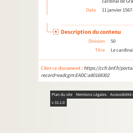
cardinal de Gra
108. Le conseiller Antoine Contault au cardin
Date
11 janvier 156
110. Le cardinal au P. Arnold Mermann, gard
111. A. de La Tour, capitaine de Sainte-Anne,
Description du contenu
113. Cl. Belin au cardinal. Bruxelles, 11-25 a
Division
50
119. Cl. Belin au cardinal. Bruxelles, 11-25 a
Titre
Le cardinal
121. Le cardinal à Cl. Belin. Rome, 30 avril 
122. Cl. de Chavirey au cardinal. 1er mai 15
Citer ce document :
https://ccfr.bnf.fr/por
123. Chr. Plantin au cardinal. Anvers, 2 mai
record=eadcgm:EADC:a80168302
125. Cl. Belin au cardinal. Bruxelles, 2 mai 
127. Éverard de My au cardinal. Bruxelles, 7
Plan du site
Mentions Légales
Accessibilit
129. Chr. Plantin au cardinal. Anvers, 8 mai
v 31.1.0
131. Cl. Belin au cardinal. Bruxelles, 9 mai 
133. P. del Castillo au cardinal. Bruxelles, 9
135. P. del Castillo au cardinal. Bruxelles, 9