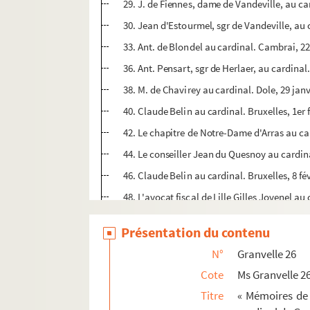
29. J. de Fiennes, dame de Vandeville, au ca
30. Jean d'Estourmel, sgr de Vandeville, au 
33. Ant. de Blondel au cardinal. Cambrai, 22
36. Ant. Pensart, sgr de Herlaer, au cardinal.
38. M. de Chavirey au cardinal. Dole, 29 jan
40. Claude Belin au cardinal. Bruxelles, 1er 
42. Le chapitre de Notre-Dame d'Arras au car
44. Le conseiller Jean du Quesnoy au cardinal
46. Claude Belin au cardinal. Bruxelles, 8 fé
48. L'avocat fiscal de Lille Gilles Jovenel au c
50. Le cardinal à Cl. Belin. Rome, 14 février
Présentation du contenu
51. De Malpas, maître d'hôtel du cardinal, au
N°
Granvelle 26
53. Arnould de Gottignies au cardinal. Maline
Cote
Ms Granvelle 2
55. Cl. Belin au cardinal. Bruxelles, 15 févrie
Titre
« Mémoires de 
58. Cl. de Chavirey au cardinal. Salins, 17 fé