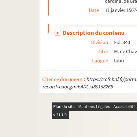
cardinal de Gra
30. Jean d'Estourmel, sgr de Vandeville, au 
Date
11 janvier 156
33. Ant. de Blondel au cardinal. Cambrai, 22
36. Ant. Pensart, sgr de Herlaer, au cardinal.
Description du contenu
38. M. de Chavirey au cardinal. Dole, 29 jan
Division
Fol. 340
40. Claude Belin au cardinal. Bruxelles, 1er 
Titre
M. de Chav
42. Le chapitre de Notre-Dame d'Arras au car
Langue
latin
44. Le conseiller Jean du Quesnoy au cardinal
46. Claude Belin au cardinal. Bruxelles, 8 fé
Citer ce document :
https://ccfr.bnf.fr/por
48. L'avocat fiscal de Lille Gilles Jovenel au c
record=eadcgm:EADC:a80168265
50. Le cardinal à Cl. Belin. Rome, 14 février
51. De Malpas, maître d'hôtel du cardinal, au
Plan du site
Mentions Légales
Accessibilit
53. Arnould de Gottignies au cardinal. Maline
v 31.1.0
55. Cl. Belin au cardinal. Bruxelles, 15 févrie
58. Cl. de Chavirey au cardinal. Salins, 17 fé