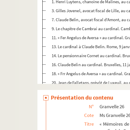
1. Henri Luytens, chanoine de Malines, au ca
3. Gilles Jovenel, avocat fiscal de Lille, au c
7. Claude Belin, avocat fiscal d'Amont, au ca
9. Le chapitre de Cambrai au cardinal. Camb
11. « Fer Angelus de Aversa » au cardinal. Gra
13. Le cardinal à Claude Belin. Rome, 9 janv
14. Le pensionnaire Cornet au cardinal. Brux
16. Claude Belin au cardinal. Bruxelles, 11 j
18. « Frr Angelus de Aversa » au cardinal. Gra
20. Jean de Falletans, prévôt de Luxeuil, au 
22. Le cardinal à Jean de Falletans (S. 1. n. d
Présentation du contenu
23. Le cardinal à l'avocat Belin. Rome, 15 et
N°
Granvelle 26
25. Le cardinal à l'avocat Belin. Rome, 15 et
Cote
Ms Granvelle 2
27. Cl. Belin au cardinal. Bruxelles, 18 janvi
Titre
« Mémoires de 
29. J. de Fiennes, dame de Vandeville, au ca