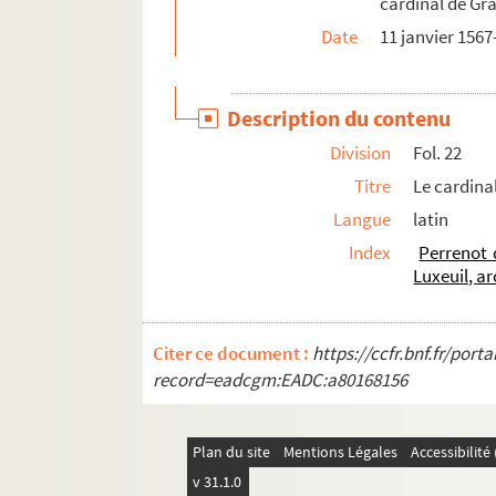
cardinal de Gra
Fol. 80. Ant. Pensart, seigneur d'Herlaer, au
Date
11 janvier 156
Fol. 82. Cl. de Chavirey au cardinal. Salins,
Fol. 84. François de la Thieuloye au cardin
Description du contenu
Fol. 86. Chr. Plantin au cardinal. Anvers, 17
Division
Fol. 22
Fol. 88. Cl. Belin au cardinal. Bruxelles, 21 
Titre
Le cardinal
Fol. 92. Le cardinal à l'archevêque de Camb
Langue
latin
Fol. 94. « Copie de l'acord fait entre le roy d
Index
Perrenot 
Fol. 98. Le cardinal au P. Angelo d'Aversa. 
Luxeuil, a
Fol. 99. Chr. Plantin au cardinal. Anvers, 26
Fol. 100. Cl. Belin au cardinal. Bruxelles, 2
Citer ce document :
https://ccfr.bnf.fr/por
Fol. 102. Splinter van Hargen, seigneur d'Oos
record=eadcgm:EADC:a80168156
Fol. 104. Le procureur de Lille Gilles Jovenel
Fol. 106. Cl. Belin au cardinal. Bruxelles, 4 a
Plan du site
Mentions Légales
Accessibilit
Fol. 108. Le conseiller Antoine Contault au c
v 31.1.0