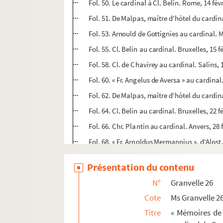
Fol. 50. Le cardinal à Cl. Belin. Rome, 14 fév
Fol. 51. De Malpas, maître d'hôtel du cardina
Fol. 53. Arnould de Gottignies au cardinal. M
Fol. 55. Cl. Belin au cardinal. Bruxelles, 15 f
Fol. 58. Cl. de Chavirey au cardinal. Salins, 
Fol. 60. « Fr. Angelus de Aversa » au cardinal
Fol. 62. De Malpas, maître d'hôtel du cardina
Fol. 64. Cl. Belin au cardinal. Bruxelles, 22 f
Fol. 66. Chr. Plantin au cardinal. Anvers, 28 
Fol. 68. « Fr. Arnoldus Mermannius », d'Alost
Fol. 69. « Ce qu'a presché le gardien de Mal
Présentation du contenu
Fol. 72. Cl. Belin au cardinal. Bruxelles, 28 f
N°
Granvelle 26
Fol. 74. Rodolphe et Ernest, princes de Boh
Cote
Ms Granvelle 2
Fol. 76. P. del Castillo au cardinal. Bruxelle
Titre
« Mémoires de 
Fol. 78. Cl. Belin au cardinal. Bruxelles, 7 m