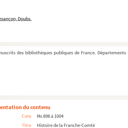
e
é au XVII
siècle, par Ferdinand Lampinet
esançon, Doubs.
e chronologique et raisonné des auteurs de la provin...
anoise », par D. Basile Payen, Bénédictin de Luxeuil
 », de dom Basile Payen, avec des annotations du P. Françoi...
se », par L. Coste
uscrits des bibliothèques publiques de France. Départements 
he-Comté, et quelle en a été la capitale », par l'...
nage
euses, par D. A. Ferron, religieux bénédictin à Fav...
gey
onnaire en Franche-Comté
in d'août 1793-fin de décembre 1795)
entation du contenu
he-Comté », recueillies par J.-B. Béchet
Cote
Ms 898 à 1004
province de Franche-Comté, depuis 1460 à 1480, tirées d'un manus...
Titre
Histoire de la Franche-Comté
st de Lacuzon