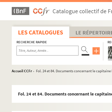
Ms 935. « Mémoires de la province de Franche-Comté »
Catalogue collectif de F
Ms 936. « Mémoire sur la Franche-Comté envoyé au Régen
Ms 937. « Mémoires sur la Franche-Comté », envoyés par 
Ms 938. « Estat du comté de Bourgogne »
LES CATALOGUES
LE RÉPERTOIR
Ms 939. « Traitté des monnoies et de la prattique et fabr
RECHERCHE RAPIDE
RE
Ms 940. « Monnaies [du comté] de Bourgogne, depuis l'épo
Ms 941. « Liste des gouverneurs de Bourgogne [Franche-Comt
Ms 942. « Abrégé de l'histoire de la Franche-Comté, de la 
Ms 943. « Bibliothèque séquanoise », par Ferdinand Lampine
Accueil CCFr
Fol. 24 et 84. Documents concernant le capitaine
>
Ms 944. « Bibliothèque séquanoise », par Ferdinand Lampinet. 
Ms 945. « Bibliothèque séquanoise », par Ferdinand Lampin
Ms 946. « Bibliothèque séquanoise », par Ferdinand Lampinet
Fol. 24 et 84. Documents concernant le capitain
Ms 947. « Bibliothèque séquanoise », par Ferdinand Lamp
Ms 948. « Bibliothèque séquanoise », par Ferdinand Lamp