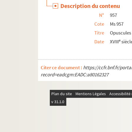
Description du contenu
Ms 972. « Universi juris Burgundici accur
N°
957
Ms 973-974. « Praecipuarum juris quaestion
Cote
Ms 957
Ms 975. « Mémoire sur le brevet général des
Titre
Opuscules
Ms 976. « Mémoire sur la formation du breve
e
Date
XVIII
siècl
Ms 977. « Abrégé historique de l'établisse
Ms 978. « Abrégé historique de l'établisseme
Ms 979. « Abrégé historique de l'établisseme
Citer ce document :
https://ccfr.bnf.fr/por
Ms 980. « Abrégé historique de l'établisse
record=eadcgm:EADC:a80162327
Ms 981. « Histoire de l'Université de Besanç
Ms 982. Annales rectorum et matricula Un
Plan du site
Mentions Légales
Accessibilit
Ms 983. Acta rectorum et matricula Unive
v 31.1.0
Ms 984. Annales rectorum et matricula Unive
Ms 985. « Conclusiones et decreta veneran
Ms 986. « Deliberationes collegii Academ