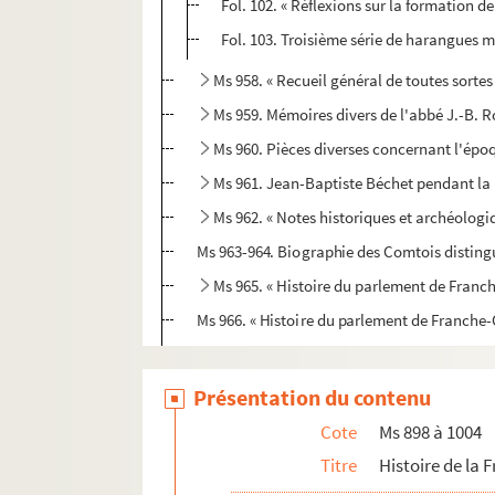
Fol. 102. « Réflexions sur la formation de
Fol. 103. Troisième série de harangues 
Ms 958. « Recueil général de toutes sortes 
Ms 959. Mémoires divers de l'abbé J.-B. 
Ms 960. Pièces diverses concernant l'ép
Ms 961. Jean-Baptiste Béchet pendant la 
Ms 962. « Notes historiques et archéologi
Ms 963-964. Biographie des Comtois distin
Ms 965. « Histoire du parlement de Franc
Ms 966. « Histoire du parlement de Franche-
Ms 967. « Éloge historique du parlement de
Ms 968. « Histoire du parlement de Dole, 
Présentation du contenu
Ms 969. « Recueil de plusieurs drois, auth
Cote
Ms 898 à 1004
Ms 970. « Abrégé, en forme de répertoire, de
Titre
Histoire de la
Ms 971. Ordonnances de Franche-Comté, publ