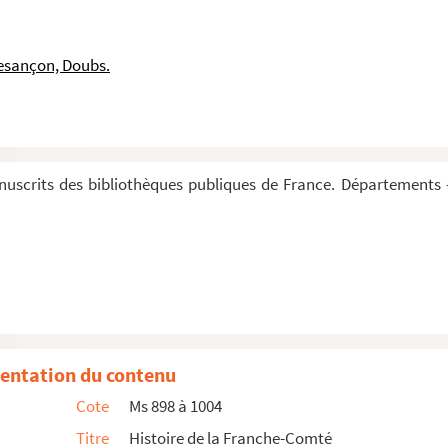
s officiers temporelz du contey de Bourgoingne contre ...
opolitain de Besançon
esançon, Doubs.
lles de cette province avec les États et le gouvern...
: clergé, noblesse, gouvernement, tribunaux, Chambre des c...
 qui composaient, en dehors des salines, le douaire...
 qui composaient, en dehors des salines, le douaire...
uscrits des bibliothèques publiques de France. Départements 
s de 1484 à 1557 ; interprétation, d'après le vœu...
4 à 1625. — Deux volumes
s de cette province (1534-1674)
ongne tenuz l'an 1606 »
 requêtes des États aux Archiducs »
entation du contenu
re général des monstres du Roy en son comté de Borgon...
Cote
Ms 898 à 1004
 Bourgongne, assemblez en la ville de Dole, le... de f...
Titre
Histoire de la Franche-Comté
aux du comté de Bourgongne à la garde de leur cabinet....