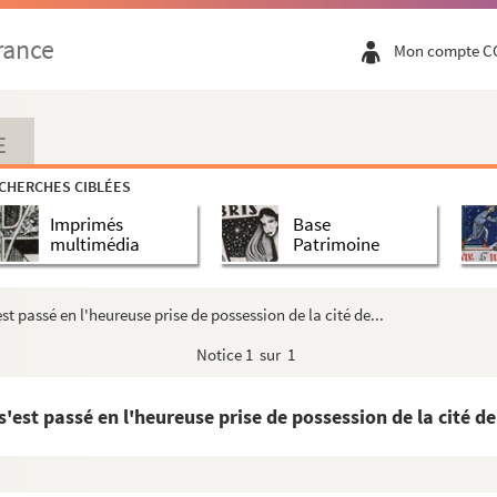
rance
Mon compte C
E
CHERCHES CIBLÉES
Imprimés
Base
multimédia
Patrimoine
», auctore Joanne Mauritio Tissot. — État des villes, ...
'est passé en l'heureuse prise de possession de la cité de...
 auctore Joanne-Mauritio Tissot
Notice
1 sur 1
ra genesi istius provinciae suprematum », 1621, auctor...
u latin de Jean-Maurice Tissot
 s'est passé en l'heureuse prise de possession de la cité de.
t les localités et les bénéfices ecclésiastiques du b...
e
 suivant l'ordre qu'il a été rédigé par M
Anathoile ...