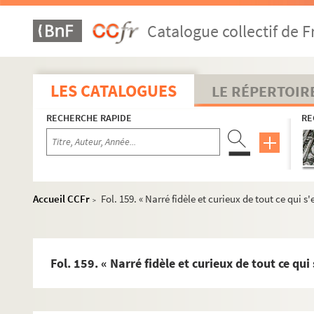
Catalogue collectif de F
LES CATALOGUES
LE RÉPERTOIR
Ms 734 à 830. Histoire religieuse
RECHERCHE RAPIDE
RE
Ms 831 à 897. Histoire
Ms 898 à 1004. Histoire de la Franche-Comté
Ms 898. « Comitatus Burgundiae chorographica synopsis 
Accueil CCFr
Fol. 159. « Narré fidèle et curieux de tout ce qui s
>
Ms 899. « Comitatus Burgundiae accurata descriptio »,
Ms 900. « Comitatus Burgundiae accurata descriptio, cu
Ms 901. Description du comté de Bourgogne, traduite d
Fol. 159. « Narré fidèle et curieux de tout ce qui
Ms 902. « Recueil de différens dénombremens » concernan
Ms 903. « Inventaire des Chartres de Bourgogne [Comté],