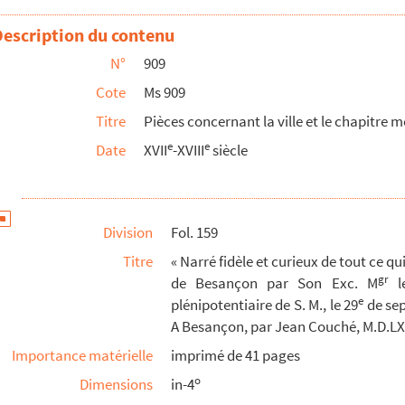
gr
ime M
le prince de Condé prendra possession de la cit...
Description du contenu
 contrats d'acquisition des maisons canoniales du chapit...
N°
909
prétendu par les chanoines et chapitre de l'église métrop...
Cote
Ms 909
saurariae... ad favorem R. D. Joannis-Ignatii Froissar...
Titre
Pièces concernant la ville et le chapitre
on, etc. »
e
e
Date
XVII
-XVIII
siècle
un chanoine... jouissent après sa mort de sa prébende » (d...
compètent à ceux du chapitre métropolitain... » (1358-1...
 privilèges de l'archevêché et du chapitre de l'église ...
Division
Fol. 159
es qui survinrent en 1661, dans le chapitre métropolita...
Titre
« Narré fidèle et curieux de tout ce qu
ges revendiqués par le chapitre métropolitain de Besanço...
gr
de Besançon par Son Exc. M
le
e
plénipotentiaire de S. M., le 29
de sep
lles de cette province avec les États et le gouvern...
A Besançon, par Jean Couché, M.D.LX
: clergé, noblesse, gouvernement, tribunaux, Chambre des c...
Importance matérielle
imprimé de 41 pages
 qui composaient, en dehors des salines, le douaire...
o
Dimensions
in-4
 qui composaient, en dehors des salines, le douaire...