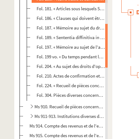
Fol. 181. « Articles sous lesquels Son Altesse Séréniss
Fol. 186. « Clauses qui doivent être insérées dans les
Fol. 187. « Mémoire au sujet du droit de
committimus
Fol. 189. « Sententia diffinitiva in causa Bisuntina the
Fol. 197. « Mémoire au sujet de l'archevêché de Besanç
Fol. 199 vo. « Du temps pendant lequel les héritiers d'
Fol. 204. « Au sujet des droits d'option et autres qui 
Fol. 210. Actes de confirmation et de revendication des
Fol. 224. « Recueil de pièces concernant les brouilleri
Fol. 304. Pièces diverses concernant les droits et usa
Ms 910. Recueil de pièces concernant les relations des vi
Ms 911-913. Institutions diverses de la Franche-Comté 
Ms 914. Compte des revenus et de l'entretien des domaines
Ms 915. Compte des revenus et de l'entretien des domaines