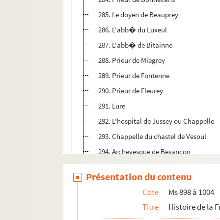
285. Le doyen de Beauprey
286. L'abb� du Luxeul
287. L'abb� de Bitainne
288. Prieur de Miegrey
289. Prieur de Fontenne
290. Prieur de Fleurey
291. Lure
292. L'hospital de Jussey ou Chappelle
293. Chappelle du chastel de Vesoul
294. Archevesque de Besancon
296. Le chappitre de Rupt
Présentation du contenu
297. Terres tenues en surc�ance ou qu'
Cote
Ms 898 à 1004
298. Fontenoy le Chastel
Titre
Histoire de la
299. Monstureul lez Godoncourt