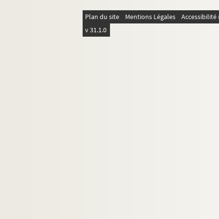
314. Suaucourt
315. Vignorry
Plan du site
Mentions Légales
Accessibilit
v 31.1.0
316. Aucelles
317. Frasne les Vauldois
318. Rigney lez Gray
319. Aillevillers
320. Moignoncourt
321. Bouloingneyville
322. Montb�liard
323. Fontaine lez St Loup
324. Corbenay
325. Clermont
326. Fougereulle
327. Aillevillers
328. Planchier