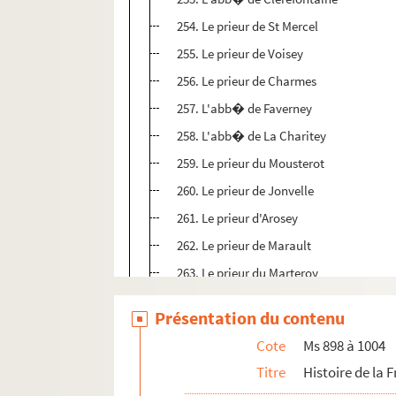
254. Le prieur de St Mercel
255. Le prieur de Voisey
256. Le prieur de Charmes
257. L'abb� de Faverney
258. L'abb� de La Charitey
259. Le prieur du Mousterot
260. Le prieur de Jonvelle
261. Le prieur d'Arosey
262. Le prieur de Marault
263. Le prieur du Marteroy
264. Le prieur de Port sur Saogne
Présentation du contenu
265. Commandeur de la Ville Dieu
Cote
Ms 898 à 1004
266. Chappitre de Calemostier
Titre
Histoire de la
267. L'abbesse de Baulme