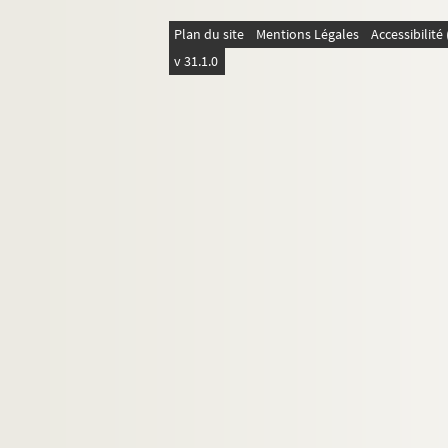
282. Prieur de Chambornay
283. Prieur de Bellefontaine et cur� de
Plan du site
Mentions Légales
Accessibilit
v 31.1.0
284. Prieur de Bonnevans
285. Le doyen de Beauprey
286. L'abb� du Luxeul
287. L'abb� de Bitainne
288. Prieur de Miegrey
289. Prieur de Fontenne
290. Prieur de Fleurey
291. Lure
292. L'hospital de Jussey ou Chappelle
293. Chappelle du chastel de Vesoul
294. Archevesque de Besancon
296. Le chappitre de Rupt
297. Terres tenues en surc�ance ou qu'