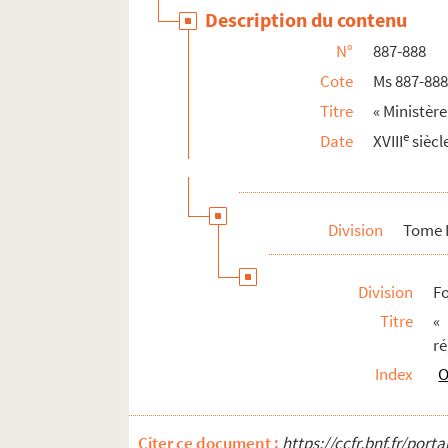
Description du contenu
Ms 897. « Mémoire touchant l'origine et l'a
N°
887-888
Ms 898 à 1004. Histoire de la Franche-Comté
Cote
Ms 887-88
Titre
« Ministèr
e
Date
XVIII
siècl
Division
Tome 
Division
Fo
Titre
«
ré
Index
O
Citer ce document :
https://ccfr.bnf.fr/por