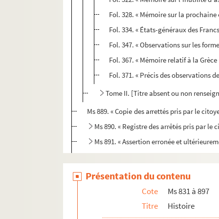
Fol. 328. « Mémoire sur la prochaine
Fol. 334. « États-généraux des Francs.
Fol. 347. « Observations sur les for
Fol. 367. « Mémoire relatif à la Grèce 
Fol. 371. « Précis des observations de
Tome II. [Titre absent ou non renseig
Ms 889. « Copie des arrettés pris par le cito
Ms 890. « Registre des arrêtés pris par le
Ms 891. « Assertion erronée et ultérieurem
Ms 892. « Traicté de l'origine et successio
Ms 893. « Histoire généalogique de la maison
Présentation du contenu
Ms 894. « Réflexions sur l'histoire de Fra
Cote
Ms 831 à 897
Ms 895. « Histoire de la pairie de France, pa
Titre
Histoire
Ms 896. « Du Conseil du Roy : des personnes 