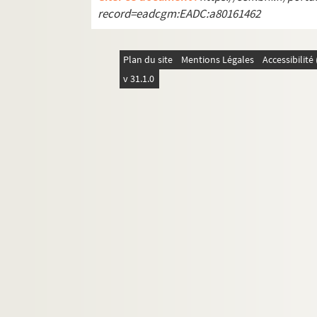
record=eadcgm:EADC:a80161462
Plan du site
Mentions Légales
Accessibilit
v 31.1.0