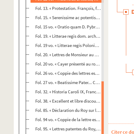
Fol. 13. « Protestation. François, fils et frère de roy, d
Fol. 15. « Serenissime ac potentissime rex et domine, 
Fol. 15 vo. « Oratio quam D. Pybracus in ingressu ab (
Fol. 19. « Litterae regis dom. archiepiscopo Gnesnens
Fol. 19 vo. « Litterae regis Poloniae. Christianissime r
Fol. 20. « Lettres de Monsieur au Roy, son frère. 1578.
Fol. 20 vo. « Cayer présenté au roy Henry 3, à l'ouvert
Fol. 26 vo. « Coppie des lettres escrittes par le roy He
Fol. 27 vo. « Beatissime Pater... Cum multa dignitatis 
Fol. 32. « Historia Caroli IX, Francorum regis. De prog
Fol. 38. « Excellent et libre discours sur l'estat présen
Fol. 85. « Déclaration du Roy sur l'attentat, félonie e
Fol. 94 vo. « Coppie de la lettre escrite par le feu ro
Fol. 95. « Lettres patentes du Roy, contenant la déclara
Citer ce d