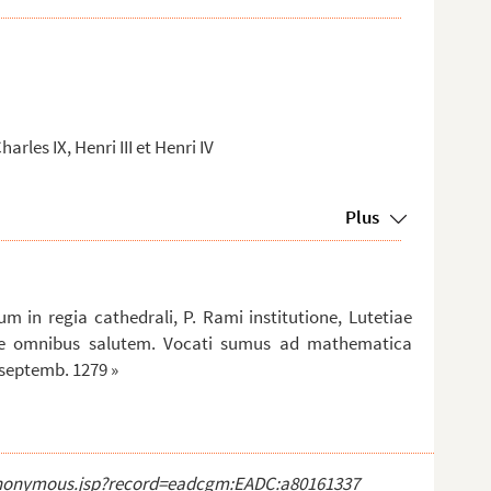
les IX, Henri III et Henri IV
Plus
m in regia cathedrali, P. Rami institutione, Lutetiae
que omnibus salutem. Vocati sumus ad mathematica
 septemb. 1279 »
ct_anonymous.jsp?record=eadcgm:EADC:a80161337