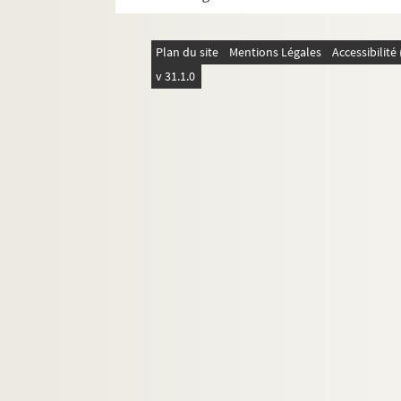
Ms 876. « Advis au Roy [Louis XIII] sur l
Ms 877. « Table alphabétique du Mascurat, et
Plan du site
Mentions Légales
Accessibilit
Ms 878-881. Mémoires d'Omer Talon. — Q
v 31.1.0
r
Ms 882. « Copie des lettres de M
le prince
Ms 883. « XXIII lettres écrites au mois de d
Ms 884. « Mémoire présenté à Mgr le duc d
Ms 885. Philippiques, Chancelières, etc.
Ms 886. « Parodie de l'Oraison funèbre du car
Ms 887-888. « Ministère du cardinal de B
Ms 889. « Copie des arrettés pris par le cito
Ms 890. « Registre des arrêtés pris par le
Ms 891. « Assertion erronée et ultérieurem
Ms 892. « Traicté de l'origine et successio
Ms 893. « Histoire généalogique de la maison
Ms 894. « Réflexions sur l'histoire de Fra