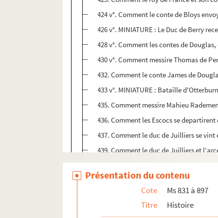
424 v°. Comment le conte de Bloys envoy
426 v°. MINIATURE : Le Duc de Berry rec
428 v°. Comment les contes de Douglas, d
430 v°. Comment messire Thomas de Persy
432. Comment le conte James de Douglas p
433 v°. MINIATURE : Bataille d'Otterburn
435. Comment messire Mahieu Rademen se
436. Comment les Escocs se departirent
437. Comment le duc de Juilliers se vint e
439. Comment le duc de Juilliers et l'arc
441. MINIATURE : Bataille navale entre 
Présentation du contenu
443. Comment messire Jehan de Vianne fu
Cote
Ms 831 à 897
445. Comment Gieuffroy Teste Noire esle
Titre
Histoire
446 v°. Comment messire Jehan de Vianne 