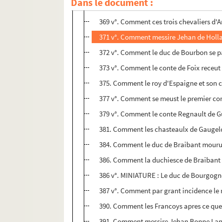
Dans le document :
368. Comment le duc de Lancastre donna 
369 v°. Comment ces trois chevaliers d'A
371 v°. Comment messire Jehan de Hollan
372 v°. Comment le duc de Bourbon se par
373 v°. Comment le conte de Foix receut 
375. Comment le roy d'Espaigne et son c
377 v°. Comment se meust le premier con
379 v°. Comment le conte Regnault de Guerl
381. Comment les chasteaulx de Gaugelch
384. Comment le duc de Braibant mourut,
386. Comment la duchiesce de Braibant e
386 v°. MINIATURE : Le duc de Bourgogn
387 v°. Comment par grant incidence le
390. Comment les Francoys apres ce que ilz
391. Comment messire Jehan Bonne Lance