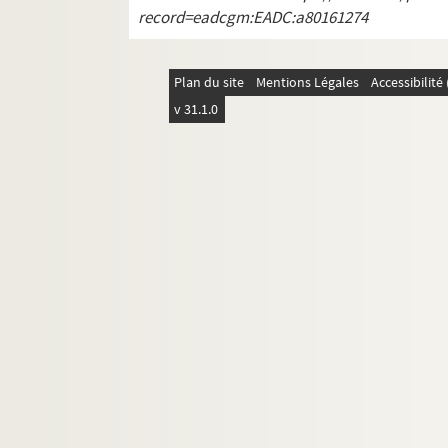
441. MINIATURE : Bataille navale entre 
record=eadcgm:EADC:a80161274
443. Comment messire Jehan de Vianne fu
445. Comment Gieuffroy Teste Noire esle
Plan du site
Mentions Légales
Accessibilit
446 v°. Comment messire Jehan de Vianne 
v 31.1.0
448. Comment le mareschal de France, me
449 v°. Comment la duchesce de Lancastre 
450 v°. Comment certains traitteurs et s
451 v°. Explicit le second volume des cro
Ms 866. « La journée de Dournon »
Ms 867. Mémoires divers
Ms 868. Recueil des pièces relatives au m
Ms 869. Documents se rapportant aux règne
Ms 870. Mémoires, par l'abbé Philippe De
Ms 871. « Estats généraux tenus à Paris du
Ms 872. « Assemblée des trois États tenue