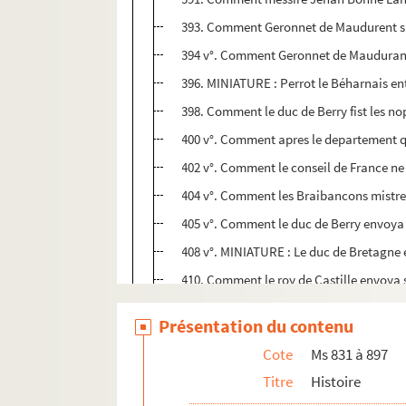
393. Comment Geronnet de Maudurent s'e
394 v°. Comment Geronnet de Maudurant mi
396. MINIATURE : Perrot le Béharnais ent
398. Comment le duc de Berry fist les nopc
400 v°. Comment apres le departement que
402 v°. Comment le conseil de France ne 
404 v°. Comment les Braibancons mistren
405 v°. Comment le duc de Berry envoya l
408 v°. MINIATURE : Le duc de Bretagne e
410. Comment le roy de Castille envoya 
412. Comment les ducs de Berry et de Bou
Présentation du contenu
413 v°. Comment le roy Los entra a Paris 
Cote
Ms 831 à 897
414 v°. Comment le conte d'Arondel et s
Titre
Histoire
416 v°. Comment ceulx de Rochelloys fure