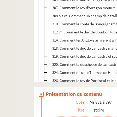
307. Comment le roy d'Arragon mourut, e
308 bis v°. Comment un champ de bataille
310. Comment le conte de Bouquighem tin
312 v°. Comment le duc de Bourbon fut es
314. Comment les Angloys arriverent a l'
318. Comment le duc de Lancastre manda 
319. Comment le duc de Lancastre et ses
320. Comment la duschesce de Lancastre e
324. Comment messire Thomas de Holland
326. Comment le roy de Portingal et le d
326 v°. Comment messire Guillaume de Li
Présentation du contenu
330. Comment Angleterre ot grant pestil
Cote
Ms 831 à 897
332. Comment le connestable de France et
Titre
Histoire
334 v°. ons et chevaliers pour estre au c