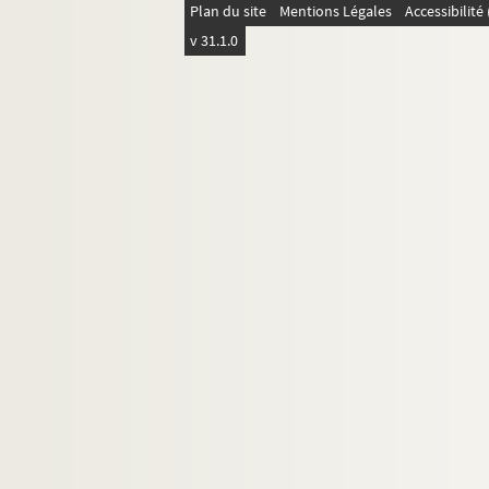
360 v°. Comment les oncles du roy firent
Plan du site
Mentions Légales
Accessibilit
361 v°. Comment le duc d'Irlande et ses
v 31.1.0
363. Comment de par le roy et ses oncles
364. Comment le roy de Portingal et sa 
366. Comment les nouvelles que le duc de 
368. Comment le duc de Lancastre donna 
369 v°. Comment ces trois chevaliers d'A
371 v°. Comment messire Jehan de Hollan
372 v°. Comment le duc de Bourbon se par
373 v°. Comment le conte de Foix receut 
375. Comment le roy d'Espaigne et son c
377 v°. Comment se meust le premier con
379 v°. Comment le conte Regnault de Guerl
381. Comment les chasteaulx de Gaugelch
384. Comment le duc de Braibant mourut,