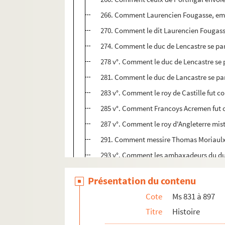
266. Comment Laurencien Fougasse, emb
270. Comment le dit Laurencien Fougasse
274. Comment le duc de Lencastre se part
278 v°. Comment le duc de Lencastre se p
281. Comment le duc de Lancastre se part
283 v°. Comment le roy de Castille fut co
285 v°. Comment Francoys Acremen fut occ
287 v°. Comment le roy d'Angleterre mist 
291. Comment messire Thomas Moriaulx, ma
293 v°. Comment les ambaxadeurs du duc
296. Comment aprs les aliances du duc de
Présentation du contenu
298. Comment ceulx de Bayonne en Espai
Cote
Ms 831 à 897
299 v°. Comment le duc de Lancastre et l
Titre
Histoire
300 bis. Comment ceulx d'Angleterre pai