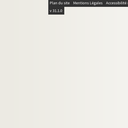
332. Comment le connestable de France et
Plan du site
Mentions Légales
Accessibilit
334 v°. ons et chevaliers pour estre au c
v 31.1.0
337. Comment le connestable de France fu
338. Comment lettres furent escriptes a l
340. Comment nouvelles vindrent au roy d
340 v°. Comment les gens au duc de Lancast
344. Comment le roy de Portingal ardy un
344 v°. Comment le roy de Portingal et se
348 v°. Comment les ambaxadeurs du roy 
350. Comment les oncles du roy d'Angleter
353 v°. Comment le jour de compter fut 
354 v°. Comment le roy d'Angleterre se 
356. Comment le conseil se faisoit en An
357. Comment le roy fist son mandement 
358. Comment les nouvelles vindrent au 