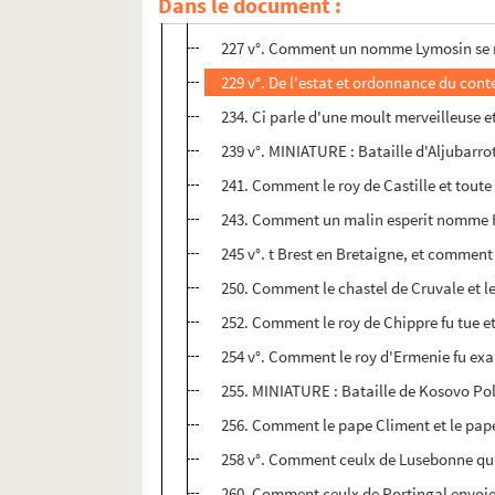
Dans le document :
225 v°. Comment pluseurs capitaines angl
227 v°. Comment un nomme Lymosin se ren
229 v°. De l'estat et ordonnance du conte 
234. Ci parle d'une moult merveilleuse et 
239 v°. MINIATURE : Bataille d'Aljubarrot
241. Comment le roy de Castille et toute 
243. Comment un malin esperit nomme Hor
245 v°. t Brest en Bretaigne, et comment
250. Comment le chastel de Cruvale et le 
252. Comment le roy de Chippre fu tue et 
254 v°. Comment le roy d'Ermenie fu ex
255. MINIATURE : Bataille de Kosovo Polj
256. Comment le pape Climent et le pape
258 v°. Comment ceulx de Lusebonne qui 
260. Comment ceulx de Portingal envoiere