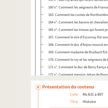
160 v°. Comment les seigneurs de France e
163. Comment les contes de Northombrel
164 v°. Comment les barons et chevaliers
165 v°. Comment les trieves qui furent pr
167. Comment le sire d'Escornay fist so
168. Comment le duc d'Anjou mourut en un
169. Comment madame de Braibant fist as
170. Comment le roy et les seigneurs de 
171 v°. Comment le duc de Berry fiança sa
172 v°. Comment messire Jehan de Boursier
173 v°. De l'incidence qui advint en Lo
Présentation du contenu
175. Comment le pont de Taillebourc fut 
Cote
Ms 831 à 897
176 v°. Comment les Francoys trouverent
Titre
Histoire
177. Comment le sire de Saint Aubin et