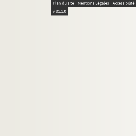
194. Comment par la grace de Dieu deux b
Plan du site
Mentions Légales
Accessibilit
195 v°. Comment les deux bourgoys dessus
v 31.1.0
197. Comment messire Jehan d'Elle arri
201. LIVRE 3. MINIATURE : Froissart à la
201 v°. Comment apres ce que le conte de
202. Comment le frere bastart du roy de P
203. Comment le roy de Castille avecque 
204. Comment le princeps et la princepse
205. Comment la garnison de la Lourde gu
207. MINIATURE : Reddition de Cassères 
209 v°. Des guerres que le duc d'Angou f
211 v°. Pour quel cause le conte de Foix
214. Comment le bourc d'Espaigne resco
216 v°. Comment le conte de Foix ne voult
217. De la paix qui fut faite entre le co