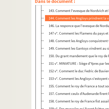
Dans le document :
141 v°. Des aliances qui furent pourchace
143. Comment l'evesque de Nordvich et le
144. Comment les Angloys prindrent la vi
146. La responce que l'evesque de Norduic
147 v°. Comment les Flamens du pays et c
148. Comment les Angloys conquistrent t
149. Comment les Gantoys vindrent au sie
150. Du grant mandement que le roy de Fra
151 v°. MINIATURE : Siège d'Ypres par le
152 v°. Comment le duc Fedric de Baviere
153 v°. Comment les Angloys s'estoyent re
155. Comment le roy de France a tout so
157. Comment ceulx d'Audenarde firent 
158. Comment le roy de France fist assai
159 v°. Des myracles qui furent faittes 