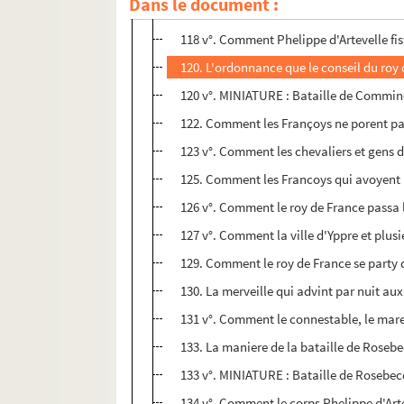
Dans le document :
117 v°. Lettres transmises a ceulx de To
118 v°. Comment Phelippe d'Artevelle fis
120. L'ordonnance que le conseil du roy d
120 v°. MINIATURE : Bataille de Commines
122. Comment les Françoys ne porent pas
123 v°. Comment les chevaliers et gens d'
125. Comment les Francoys qui avoyent pa
126 v°. Comment le roy de France passa la
127 v°. Comment la ville d'Yppre et plusi
129. Comment le roy de France se party d
130. La merveille qui advint par nuit au
131 v°. Comment le connestable, le maresc
133. La maniere de la bataille de Rosebe
133 v°. MINIATURE : Bataille de Rosebec
134 v°. Comment le corps Phelippe d'Arte