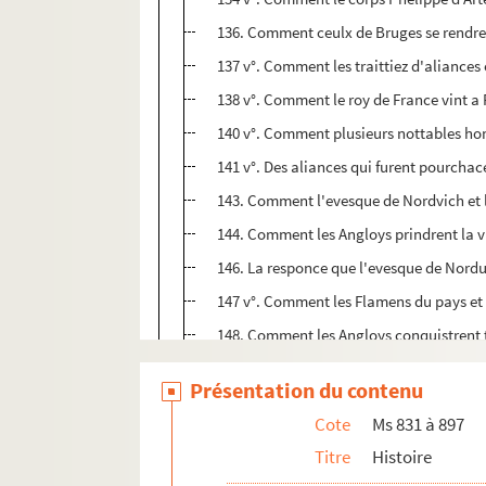
136. Comment ceulx de Bruges se rendren
137 v°. Comment les traittiez d'aliances 
138 v°. Comment le roy de France vint a 
140 v°. Comment plusieurs nottables hom
141 v°. Des aliances qui furent pourchace
143. Comment l'evesque de Nordvich et le
144. Comment les Angloys prindrent la vi
146. La responce que l'evesque de Norduic
147 v°. Comment les Flamens du pays et c
148. Comment les Angloys conquistrent t
149. Comment les Gantoys vindrent au sie
Présentation du contenu
150. Du grant mandement que le roy de Fra
Cote
Ms 831 à 897
151 v°. MINIATURE : Siège d'Ypres par le
Titre
Histoire
152 v°. Comment le duc Fedric de Baviere