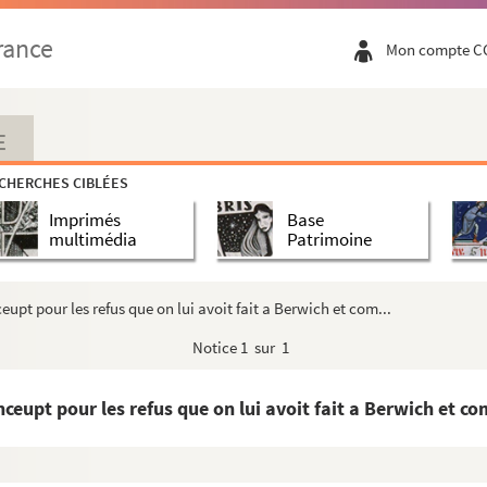
 venant en Bretaigne et de la grosse chevauchee d'...
rance
Mon compte C
rtirent de Calais, et de l'ordonnance qu'ilz avoie...
res pour suioient les Anglois. Et comment les Angloy...
pris des Anglois et toute sa route. Et comment la gar...
E
ays de Champaigne. Et aussi des bonnes rencontres qu'i...
CHERCHES CIBLÉES
des bastides que le duc de Bourgoingne fist faire au ...
Imprimés
Base
yes, et comment ilz partirent du pays. Et des let...
multimédia
Patrimoine
tout le pays de Beausse et de Gastinoys. Et aussi com...
, Francoys, contre Janekin l'Anglois. Et des paro...
upt pour les refus que on lui avoit fait a Berwich et com...
sire de Mauvoisin fut pris par les Angloys, et de ...
Notice
1 sur 1
t comment le duc de Bretaigne s'excusa envers eulx de ...
eigerent Nantes. Et du couronnement du roy Charles et ...
ceupt pour les refus que on lui avoit fait a Berwich et com
nés par le duc de Buckingham (1379-1381) / Rubrique : ...
lmaury de Clicon firent le soir du Noel contre les A...