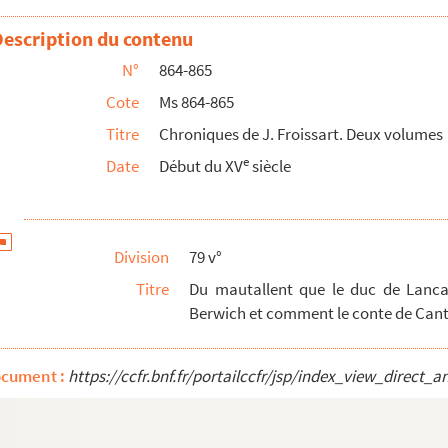
cis par Pietre du Boys et Phelippe d'Artevelle, et de ...
Description du contenu
rebellion des Parisiens contre le roy de France et...
N°
864-865
mmandement du roy de Portingal et comment le chastel ...
Cote
Ms 864-865
aignons retournerent en leur garnison et du mariaige du...
Titre
Chroniques de J. Froissart. Deux volumes
gent du recepveur de Paris et comment le duc d'Anjou p...
e
Date
Début du XV
siècle
rancher la teste et comment le Chanoine et ses compai...
Robertsart et ses compaignons fyrent sus le roy de...
 Portingal furent courrouciez contre le roy et commen...
Division
79 v°
semblerent leurs puissances et comment paix fut faitt...
Titre
Du mautallent que le duc de Lancas
du roy de Portingal et les Portingalloys qui couronn...
Berwich et comment le conte de Cante
 avoyent et comment ilz furent secouruz de ceulx du...
a aux Flamens, c'est assavoir a ceulx de Gand, par son...
ocument :
https://ccfr.bnf.fr/portailccfr/jsp/index_view_dire
aller assaillir le conte de Flandres apres la respo...
rugeois alliés au comte de Flandres (1382) / Rubriq...