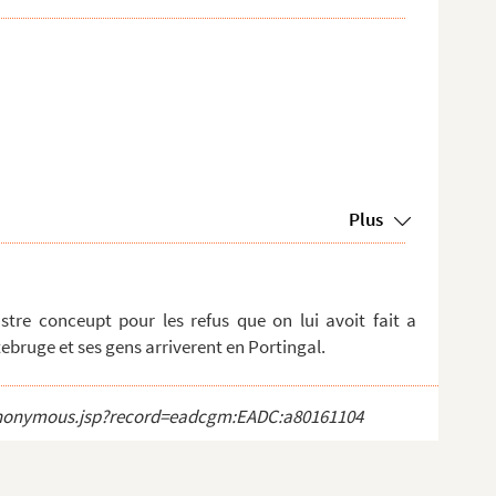
Plus
tre conceupt pour les refus que on lui avoit fait a
bruge et ses gens arriverent en Portingal.
ct_anonymous.jsp?record=eadcgm:EADC:a80161104