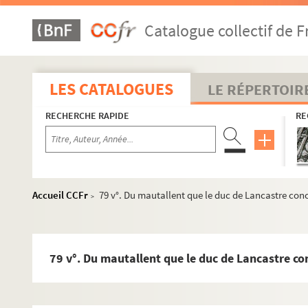
31. Cy parle des Anglois qui furent noyes en la mer en
Catalogue collectif de F
32. Comment le conte de Boukinhem et les Anglois se pa
33 v°. Comment le sire de Saint Py et le sire de Fransu
34 v°. Comment le sire de Brumeu et ses enfans furent 
LES CATALOGUES
LE RÉPERTOIR
35 v°. Comment les Anglois gasterent et ardirent le p
RECHERCHE RAPIDE
RE
37 v°. Comment les Angloys vindrent devant Troyes, et 
39. De l'escarmousche que les Anglois firent devant Tro
40 v°. Comment les Anglois chevauchoient et pilloient 
42. De la maniere de jouster que fist Gauvain Michaille
Accueil CCFr
79 v°. Du mautallent que le duc de Lancastre conce
>
44. Du seigneur de Hanget qui eschappa, et comment le 
45 v°. Comment les Anglois arriverent en Bretaigne, e
47 v°. Comment le duc de Bretaigne et les Angloys ass
79 v°. Du mautallent que le duc de Lancastre con
49 v°. MINIATURE : Siège de Nantes par les Anglais me
50 v°. De l'escarmousche que le Barroys des Barres et A