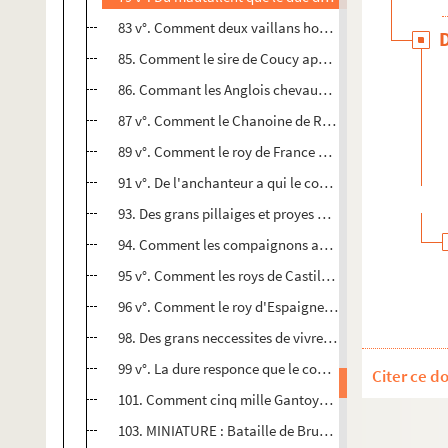
83 v°. Comment deux vaillans hommes de Gand furent oc
85. Comment le sire de Coucy appaisa la dissencion et 
86. Commant les Anglois chevauchierent oultre le co
87 v°. Comment le Chanoine de Robertsart et ses comp
89 v°. Comment le roy de France ne pot point avoir ar
91 v°. De l'anchanteur a qui le conte de Savoye fist t
93. Des grans pillaiges et proyes que le Chanoinne de 
94. Comment les compaignons angloys qui estoyent en
95 v°. Comment les roys de Castille et de Portingal as
96 v°. Comment le roy d'Espaigne se remaria a la fille 
98. Des grans neccessites de vivres que ceulx de Gand
99 v°. La dure responce que le conte de Flandres donn
Citer ce d
101. Comment cinq mille Gantoys yssirent de Gand pour 
103. MINIATURE : Bataille de Bruges entre Gantois et B