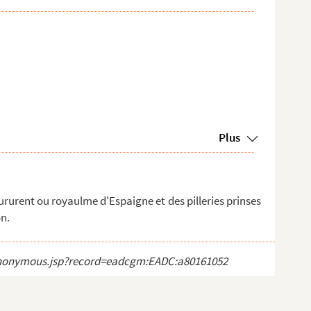
Plus
rurent ou royaulme d'Espaigne et des pilleries prinses
on.
ct_anonymous.jsp?record=eadcgm:EADC:a80161052