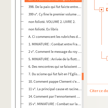
398. De la paix qui fut faicte entre le roy d'Espaigne et
399 v°. Cy fine le premier volume des croniques sire Je
non folioté. VOLUME 2. LIVRE 2.
non folioté. Ex libris
A. Ci commencent les rubriches du second volume des 
1. MINIATURE : Combat entre Français et Anglais (à p
2 v°. Comment le message du roy Charles de France fu
5. MINIATURE : Arrivée de la flotte du duc de Salisbury
6. Des rencontres qui se faisoient en Normandie, et 
7. Du scisme qui fut fait en l'Eglise et la maniere co
10. Comment pappe Clement s'en vint en Avignon. Et d
11 v°. La principal cause et racine de la guerre du co
Citer ce d
14. Comment par l'ennortement de Jehan Lyon les Gant
15 v°. MINIATURE : Combat sur la place du marché de G