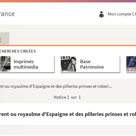
iz du seigneur de Subise et Denant et comment les em...
rance
Mon compte C
ient bailliez furent decollez et comment messire Robert...
ngne et ailleurs se rendirent au roy de France et comme...
 ou il prist plusieurs villes et chasteaulx par force...
E
n Osteriche et de la mort du prince de Galles et commen...
CHERCHES CIBLÉES
 contre les Angloiz ou pais de Bourdeloiz.
Imprimés
Base
th et comment les Anglois et les François, Gascoings...
multimédia
Patrimoine
s grans seigneurs de Gascoingne pris et de Bregerath q...
t Makaire et la ville de Duras par assault avecques plusi...
 ou royaulme d'Espaigne et des pilleries prinses et roberi...
ailleurs.
Notice
1 sur 1
 Mortaigne et comment les Escocs prindrent et emblerent ...
ar force le chastel de Bervich et comment il entra en E...
nt ou royaulme d'Espaigne et des pilleries prinses et rob
de Nortinghen et les aultres Anglois entrerent a gra...
nfis par les Escocs pres du Mont Saint Gille en Escoce...