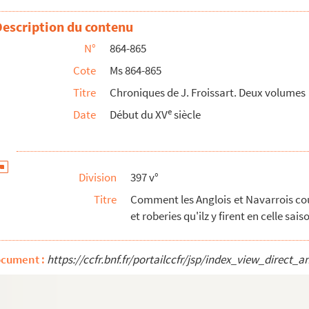
 le roy de Navarre et de la mort du roy Henry d'...
Description du contenu
han Froissart.
N°
864-865
Cote
Ms 864-865
Titre
Chroniques de J. Froissart. Deux volumes
Croniques de sire Jehan Froissart.
e
Date
Début du XV
siècle
réciser), Reddition du château de Ventadour en Auve...
t empeschie de son voyage en Escoce, et le contempt qu...
 à Gravelines, pour rejoindre le duc de Bretagne...
Division
397 v°
comment Teste Noire et Aymerigos et leur compaignon...
Titre
Comment les Anglois et Navarrois cou
mment, et des gens d'armes bretons qui guerroyent...
et roberies qu'ilz y firent en celle sais
u don qu'il fist au duc d'Anjou. Et comment messire ...
nte de Flandres et des Flamens, et comment les Blans ...
ocument :
https://ccfr.bnf.fr/portailccfr/jsp/index_view_dire
oys envoierent devers le conte de Flandres pour la c...
and, entre les bourgeois révoltés et le comte de Fland...