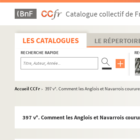
362. Comment plusieurs Anglois furent pris et desconf
Catalogue collectif de F
364 v°. Comment les hostaiges que ceulx de Derval avo
366 v°. Comment plusiers notavilles ou pais de Gascoi
368 v°. Comment le duc de Bretaigne arriva en Bretaigne
LES CATALOGUES
LE RÉPERTOIR
369 v°. De la chevaulchee que le sire de Coucy mena e
RECHERCHE RAPIDE
RE
371 v°. De la grant chevaulchee que le duc d'Anjou fist
373. Des escarmouches qui se faisoient devant Bergera
374 v°. Comment les Anglois furent ruez jus et les plu
372 bis v°. Comment le duc d'Anjou prist par force Sain
Accueil CCFr
397 v°. Comment les Anglois et Navarrois coururent
>
373 bis. Anglois et aussi ens ou pais de Gascoingne et 
374 bis. Comment Yvain de Galles mist le siege devant
376 v°. Comment le conte de Northombrelande reprist p
397 v°. Comment les Anglois et Navarrois courure
378. Comment le conte de Northombrelande et le conte 
379. Comment messire Thomas Monsegrane furent desco