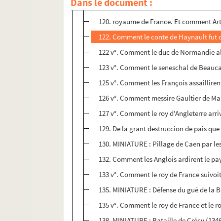
Dans le document :
119 v°. Comment messire Godeffroy de H
120. royaume de France. Et comment Artev
122. Comment le conte de Haynault fut 
122 v°. Comment le duc de Normandie ala 
123 v°. Comment le seneschal de Beaucai
125 v°. Comment les François assaillirent
126 v°. Comment messire Gaultier de Man
127 v°. Comment le roy d'Angleterre arri
129. De la grant destruccion de pais que
130. MINIATURE : Pillage de Caen par les
132. Comment les Anglois ardirent le pays
133 v°. Comment le roy de France suivoit
135. MINIATURE : Défense du gué de la Bl
135 v°. Comment le roy de France et le r
138. MINIATURE : Bataille de Crécy (1346