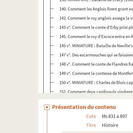
140. Comment les Anglois firent grant occ
142. Comment le roy anglois assega la vi
143 v°. Comment le conte d'Erby prist plu
145. Comment le roy d'Escoce entra en An
145 v°. MINIATURE : Bataille de Neville's
147 v°. Des escarmouches qui se faisoien
148 v°. Comment le conte de Flandres fia
149 v°. Comment la contesse de Montfort 
150 v°. MINIATURE : Charles de Blois cap
152. Comment deux cardinaulx vindrent de
153 v°. Comment Calais fut rendu au roy d
Présentation du contenu
156. Comment baron le Brigant gaigna le
Cote
Ms 831 à 897
156 v°. Comment le cappitaine de Calais 
Titre
Histoire
157. le roy d'Angleterre le sceut avant qu'