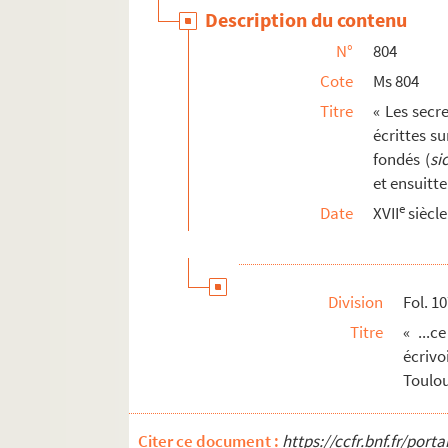
Description du contenu
N°
804
Cote
Ms 804
Titre
« Les secre
écrittes su
fondés (
si
et ensuitt
e
Date
XVII
siècle
Division
Fol. 10
Titre
« ...
écrivo
Toulou
Citer ce document :
https://ccfr.bnf.fr/por