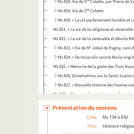
te
Ms 818. Vie de S
Colette, par Pierre de V
te
Ms 819. Vie de S
Colette
Ms 820. « La vie parfaitement humble et c
Ms 821. « La vie de la religieuse et vénérabl
Ms 822. « La vie de la vénérable et dévote M
r
Ms 823. « Vie de M
Jobal de Pagny, curé d
Ms 824. « De miraculis sancte Marie virgini
Ms 825. « Mémoire de la geste des Trois Roys 
Ms 826. Dissertations sur le Saint-Suaire
Ms 827. « Nouvelle histoire des hosties m
Ms 828. « Discours dogmatiques sur les miracl
Ms 829. « Procès-verbal dressé à l'occasion d
Présentation du contenu
Ms 830. « Estat des reliques de l'église mé
Cote
Ms 734 à 830
Ms 831 à 897. Histoire
Titre
Histoire religi
Ms 898 à 1004. Histoire de la Franche-Comté