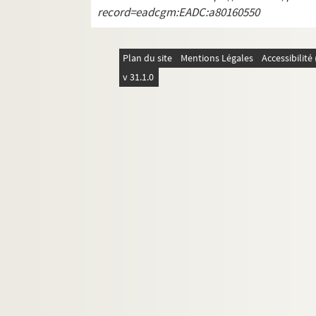
record=eadcgm:EADC:a80160550
Plan du site
Mentions Légales
Accessibilit
v 31.1.0