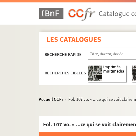
Ms 771. Histoire de l'abbaye de Faverney, pa
Ms 772. Abrégé de l'histoire des prieurés
Catalogue co
Ms 773. « Exposition et réfutation des err
Ms 774. Cartulaire de l'abbaye de Lieu-Cr
LES CATALOGUES
Ms 775. Inventaire des titres de l'abbaye
Ms 776. Martyrologium et regulae liber, a
RECHERCHE RAPIDE
Ms 777. « Résolutions des assemblées des su
Ms 778. « Chronica sacri ordinis fratrum
Imprimés
multimédia
RECHERCHES CIBLÉES
Ms 779. Rentier du couvent des Cordelier
Ms 780. Livre des fondations faites en l'égl
Ms 781. Livre des visites du monastère des 
Accueil CCFr
Fol. 107 vo. « ...ce qui se voit clair
>
Ms 782. « Nécrologue de tous les Capucins d
Ms 783. « Notice touchant la vie et les ouvra
m
Ms 784-790. « Ordo carmelitanus sub uno r
Ms 791. « État de la réforme des Carmes 