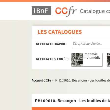
Catalogue co
LES CATALOGUES
RECHERCHE RAPIDE
PH1-PH153
Imprimés
PH154-PH427
multimédia
RECHERCHES CIBLÉES
PH428-PH484
PH485-PH674
Accueil CCFr
PH109610. Besançon - Les fouilles de
PH675-PH866
>
PH867-PH940
PH941-PH999
PH109001-PH109282