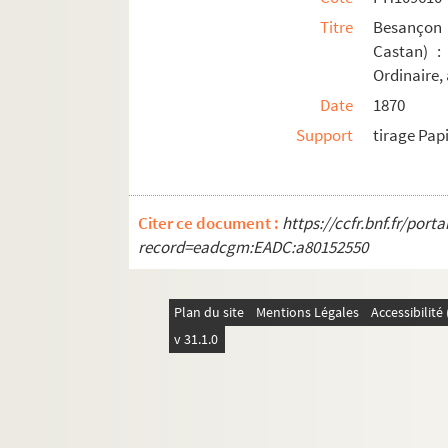
Titre
Besançon 
Castan) :
Ordinaire,
Date
1870
Support
tirage Pap
Citer ce document :
https://ccfr.bnf.fr/por
record=eadcgm:EADC:a80152550
Plan du site
Mentions Légales
Accessibilit
v 31.1.0