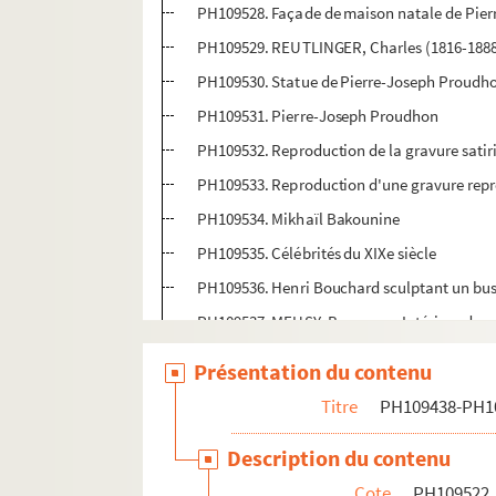
PH109528. Façade de maison natale de Pier
PH109529. REUTLINGER, Charles (1816-1888
PH109530. Statue de Pierre-Joseph Proudho
PH109531. Pierre-Joseph Proudhon
PH109532. Reproduction de la gravure satiri
PH109533. Reproduction d'une gravure rep
PH109534. Mikhaïl Bakounine
PH109535. Célébrités du XIXe siècle
PH109536. Henri Bouchard sculptant un bus
PH109537. MEUSY, Besançon. Intérieur du gar
PH109538. MEUSY, Besançon. Intérieur du gar
Présentation du contenu
PH109539. MEUSY, Besançon. Intérieur du gar
Titre
PH109438-PH1
PH109540. MEUSY, Besançon. Intérieur du gar
Description du contenu
PH109541. Lancement d'une passerelle sur l
Cote
PH109522
PH109542. Reconstruction du pont sur le 