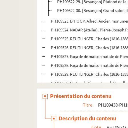
PH109522-29. [Besançon] Plafond de la 
PH109522-30. [Besançon] Grand salon d
PH109523. D'HOOP, Alfred. Ancien monument
PH109524. NADAR (Atelier). Pierre-Joseph 
PH109525. REUTLINGER, Charles (1816-1888
PH109526. REUTLINGER, Charles (1816-1888
PH109527. Façade de maison natale de Pier
PH109528. Façade de maison natale de Pier
PH109529. REUTLINGER, Charles (1816-1888
PH109530. Statue de Pierre-Joseph Proudho
PH109531. Pierre-Joseph Proudhon
Présentation du contenu
PH109532. Reproduction de la gravure satiri
Titre
PH109438-PH1
PH109533. Reproduction d'une gravure rep
Description du contenu
PH109534. Mikhaïl Bakounine
Cote
PH109522
PH109535. Célébrités du XIXe siècle