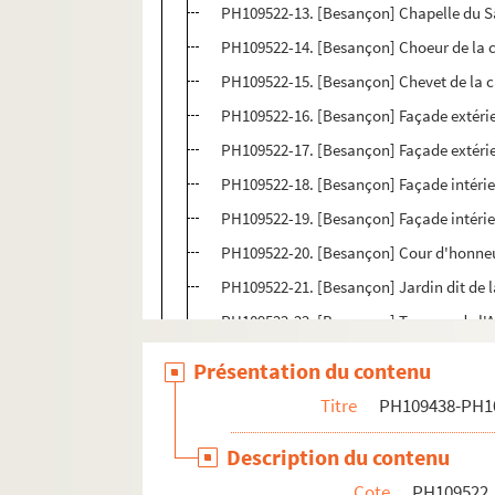
PH109522-13. [Besançon] Chapelle du Sa
PH109522-14. [Besançon] Choeur de la 
PH109522-15. [Besançon] Chevet de la 
PH109522-16. [Besançon] Façade extérie
PH109522-17. [Besançon] Façade extérie
PH109522-18. [Besançon] Façade intérieu
PH109522-19. [Besançon] Façade intérie
PH109522-20. [Besançon] Cour d'honneu
PH109522-21. [Besançon] Jardin dit de l
PH109522-22. [Besançon] Terrasse de l'
PH109522-23. [Besançon] Terrasse de l'
Présentation du contenu
PH109522-24. [Besançon] Bâtiment d'habi
Titre
PH109438-PH1
PH109522-25. [Besançon] Bâtiment d'hab
Description du contenu
PH109522-26. [Besançon] Chapelle Saint-
Cote
PH109522
PH109522-27. [Besançon] Intérieur de la