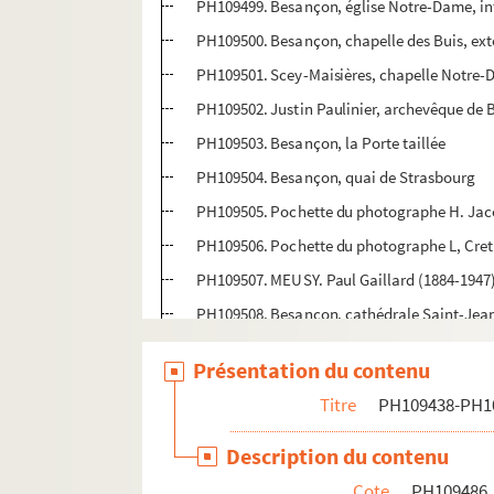
PH109499. Besançon, église Notre-Dame, in
PH109500. Besançon, chapelle des Buis, ext
PH109501. Scey-Maisières, chapelle Notre-
PH109502. Justin Paulinier, archevêque de
PH109503. Besançon, la Porte taillée
PH109504. Besançon, quai de Strasbourg
PH109505. Pochette du photographe H. Jaco
PH109506. Pochette du photographe L, Cret
PH109507. MEUSY. Paul Gaillard (1884-1947)
PH109508. Besançon, cathédrale Saint-Jean,
PH109509. Besançon, église Notre-Dame, int
Présentation du contenu
PH109510. JACQUET. Charles Jean-Baptiste M
Titre
PH109438-PH1
PH109511. FOTOGRAFIA PONTIFICIA, Rome. Cé
PH109512. FOTOGRAFIA PONTIFICIA, Rome. Cé
Description du contenu
PH109513. FOTOGRAFIA PONTIFICIA, Rome. Cé
Cote
PH109486