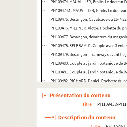
PH109474. MAUVILLIER, Emile. Le docteur F
PH109474.1. MAUVILLIER, Emile. Le docteur
PH109475. Besançon. Cavalcade du 16-7-22 
PH109476. MILDNER, Victor. Pochette du pho
PH109477. Besançon, devanture du magasi
PH109478. SELEBAM, R. Couple avec 3 enfa
PH109479. Besançon - Tramway devant l'égl
PH109480. Couple au jardin botanique de 
PH109481. Couple au jardin botanique de B
PH109482. RICHARD, Daniel. Pochette du ph
PH109483. RICHARD, Daniel. Pochette du ph
Présentation du contenu
PH109484. BILLARD-PERRIN, Pau. Bernadett
Titre
PH109438-PH1
PH109485. MAUVILLIER, Emile. Photographie 
PH109486. MAUVILLIER, Emile Photographie 
Description du contenu
PH109487. MAUVILLIER, Emile Photographie 
Cote
PH109461