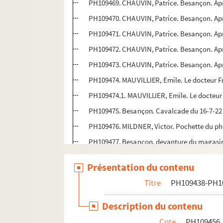
PH109469. CHAUVIN, Patrice. Besançon. Après
PH109470. CHAUVIN, Patrice. Besançon. Aprè
PH109471. CHAUVIN, Patrice. Besançon. Aprè
PH109472. CHAUVIN, Patrice. Besançon. Après
PH109473. CHAUVIN, Patrice. Besançon. Après
PH109474. MAUVILLIER, Emile. Le docteur F
PH109474.1. MAUVILLIER, Emile. Le docteur
PH109475. Besançon. Cavalcade du 16-7-22 
PH109476. MILDNER, Victor. Pochette du pho
PH109477. Besançon, devanture du magasi
PH109478. SELEBAM, R. Couple avec 3 enfa
Présentation du contenu
PH109479. Besançon - Tramway devant l'égl
Titre
PH109438-PH1
PH109480. Couple au jardin botanique de 
PH109481. Couple au jardin botanique de B
Description du contenu
PH109482. RICHARD, Daniel. Pochette du ph
Cote
PH109456