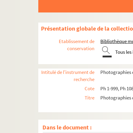
Présentation globale de la collecti
Etablissement de
Bibliothèque m
conservation
Tous les
PH1-PH153
PH154-PH427
Intitulé de l'instrument de
Photographies
PH428-PH484
recherche
PH485-PH674
Cote
Ph 1-999, Ph 10
PH675-PH866
Titre
Photographies
PH867-PH940
PH941-PH999
PH109001-PH109282
Dans le document :
PH109283-PH109331