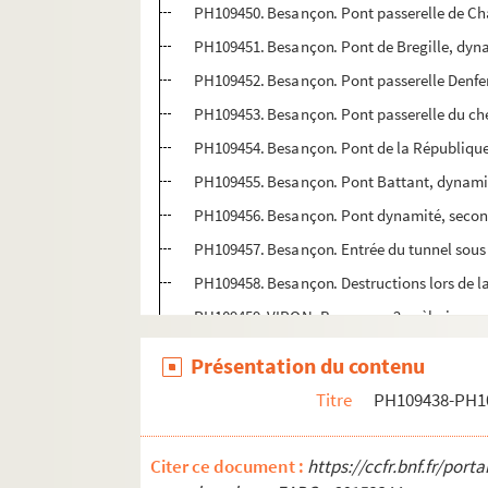
PH109450. Besançon. Pont passerelle de C
PH109451. Besançon. Pont de Bregille, dyn
PH109452. Besançon. Pont passerelle Denfe
PH109453. Besançon. Pont passerelle du che
PH109454. Besançon. Pont de la Républiqu
PH109455. Besançon. Pont Battant, dynami
PH109456. Besançon. Pont dynamité, secon
PH109457. Besançon. Entrée du tunnel sous l
PH109458. Besançon. Destructions lors de l
PH109459. VIRON. Besançon. 2e pèlerinage 
PH109460. VIRON. Besançon. 2e pèlerinage 
Présentation du contenu
PH109461. H. TOURTE et M. PETITIN, Paris. Cl
Titre
PH109438-PH1
PH109462. H. TOURTE et M. PETITIN, Paris. 
PH109463. SASSARD. Pochette du phototograp
Citer ce document :
https://ccfr.bnf.fr/por
PH109464. CHAUVIN, Patrice. Besançon. Apr