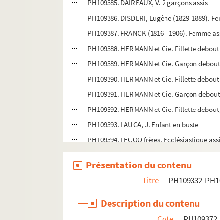
PH109385. DAIREAUX, V. 2 garçons assis
PH109386. DISDERI, Eugène (1829-1889). F
PH109387. FRANCK (1816 - 1906). Femme ass
PH109388. HERMANN et Cie. Fillette debout
PH109389. HERMANN et Cie. Garçon debout
PH109390. HERMANN et Cie. Fillette debout 
PH109391. HERMANN et Cie. Garçon debout
PH109392. HERMANN et Cie. Fillette debout,
PH109393. LAUGA, J. Enfant en buste
PH109394. LECOQ frères. Ecclésiastique ass
PH109395. LE JEUNE, Augustin. Bébé dans 
Présentation du contenu
PH109396. LE JEUNE, Augustin. Homme (têt
Titre
PH109332-PH1
PH109397. LE JEUNE, Augustin. Bébé dans 
PH109398. LE JEUNE, Augustin. Jeune fille (
Description du contenu
PH109399. LIEBERT, Alphonse (1827 - 1914)
Cote
PH109372