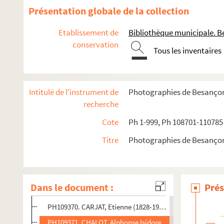
PH109358. VICTOIRE, André (puis son fils Joseph). Jeun
Présentation globale de la collection
PH109358bis. VICTOIRE, André (puis son fils Joseph). Je
Etablissement de
Bibliothèque municipale. B
PH109359. VICTOIRE et ARAMBOURG (associés). Femme as
conservation
Tous les inventaires
PH109360. BRION, Camille (1842-19..). Militaire en buste
PH109361. LAURET. Homme en pied
PH109362. JEANNOT-FAFOURNOUX, Alf. Homme en bust
Intitulé de l'instrument de
Photographies de Besanço
PH109363. TOUZERY, Jean. Femme en buste, dans un ova
recherche
PH109364. ALOPHE, Marie-Alexandre (1811-1883). Femme 
Cote
Ph 1-999, Ph 108701-110785
PH109365. APPERT, Eugène (1830-1891). Militaire en pied
Titre
Photographies de Besanço
PH109366. BENQUE et Cie / BENQUE, Wilhem. Homme deb
PH109367. CANNAZ. Femme en buste, dans un ovale
PH109368. CARJAT, Etienne (1828-1906). Femme en buste,
Dans le document :
Prés
PH109369. CARJAT, Etienne (1828-1906). Enfant assis sur 
PH109370. CARJAT, Etienne (1828-1906). Gustave Courbet 
PH109371. CHALOT, Alphonse Isidore. Bébé