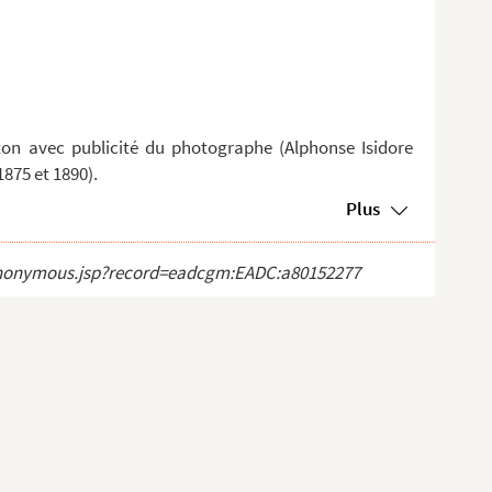
on avec publicité du photographe (Alphonse Isidore
1875 et 1890).
Plus
ct_anonymous.jsp?record=eadcgm:EADC:a80152277