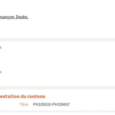
e Femme en buste
une Femme en buste
esançon, Doubs.
sise à mi-corps, avec un bonnet
e
n
le
assise à mi-corps, avec un bonnet
n
out à mi-corps, ppuyé sur un bureau
 dans un ovale
entation du contenu
une chaise
Titre
PH109332-PH109437
en train de peindre