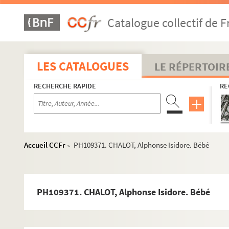
PH109344. ALBERT. Jeune homme en buste dans un ovale
Catalogue collectif de F
PH109345. BROTONIERE, Constant. "Souvenir du volontaria
PH109346. DURAND, Philippe Fortuné (1798-1876). Femm
PH109347. ESCUDIE, Benjamin. Jeune fille accoudée a un
LES CATALOGUES
LE RÉPERTOIR
PH109348. FAFOURNIOUX. Homme d'âge moyen en buste 
RECHERCHE RAPIDE
RE
PH109349. JOGUET et Fils (Victor et Gabriel). Jeune homm
PH109350. MASSERINI, César. Jeune garçon assis sur une
PH109351. MASSERINI, César. Jeune femme assise, en bu
PH109352. VICTOIRE, André (puis son fils Joseph). Jeune
Accueil CCFr
PH109371. CHALOT, Alphonse Isidore. Bébé
>
PH109353. VICTOIRE, André (puis son fils Joseph). Femme
PH109354. VICTOIRE, André (puis son fils Joseph). Jeune en
PH109355. VICTOIRE, André (puis son fils Joseph). Femm
PH109371. CHALOT, Alphonse Isidore. Bébé
PH109356. VICTOIRE, André (puis son fils Joseph). Enfant 
PH109357. VICTOIRE, André (puis son fils Joseph). élève