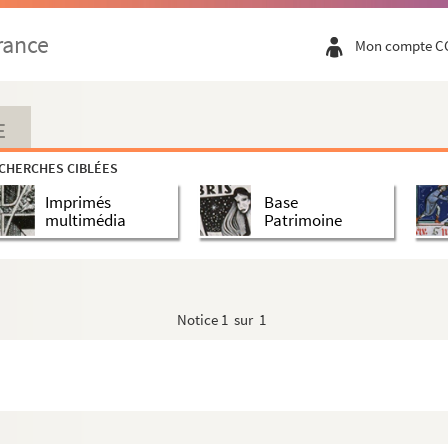
rance
Mon compte C
t 31 mai 1880 " : soldat en buste dans un ovale
e en buste
e table et tenant dans sa main gauche son chapeau
E
dans un ovale
CHERCHES CIBLÉES
e, avec une petite barbe, en buste dans un ovale
Imprimés
Base
 table tenant son chapeau dans sa main droite
multimédia
Patrimoine
ste
 garçon accoudé à une table, tenant son chapeau dans sa...
 en pied
Notice
1 sur 1
fant assis sur un lit
e en pied accoudée à un guéridon
assis sur une chaise