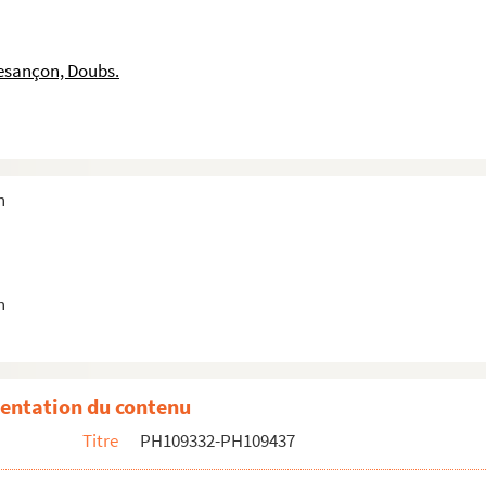
e en pied accoudée à un guéridon
assis sur une chaise
esançon, Doubs.
e Femme en buste
une Femme en buste
sise à mi-corps, avec un bonnet
n
e
n
le
assise à mi-corps, avec un bonnet
entation du contenu
out à mi-corps, ppuyé sur un bureau
Titre
PH109332-PH109437
 dans un ovale