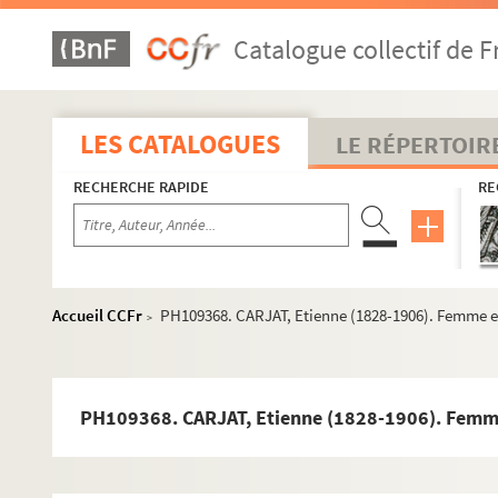
PH109341. ADAM, E. Ecclésiastique debout
Catalogue collectif de F
PH109342. ADAM, E. Ecclésiastique debout
PH109343. HORDE. Madeleine Corriez, bébé
PH109344. ALBERT. Jeune homme en buste dans un ovale
LES CATALOGUES
LE RÉPERTOIR
PH109345. BROTONIERE, Constant. "Souvenir du volontaria
RECHERCHE RAPIDE
RE
PH109346. DURAND, Philippe Fortuné (1798-1876). Femm
PH109347. ESCUDIE, Benjamin. Jeune fille accoudée a un
PH109348. FAFOURNIOUX. Homme d'âge moyen en buste 
PH109349. JOGUET et Fils (Victor et Gabriel). Jeune homm
Accueil CCFr
PH109368. CARJAT, Etienne (1828-1906). Femme e
>
PH109350. MASSERINI, César. Jeune garçon assis sur une
PH109351. MASSERINI, César. Jeune femme assise, en bu
PH109352. VICTOIRE, André (puis son fils Joseph). Jeune
PH109368. CARJAT, Etienne (1828-1906). Femme
PH109353. VICTOIRE, André (puis son fils Joseph). Femme
PH109354. VICTOIRE, André (puis son fils Joseph). Jeune en