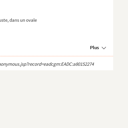
ste, dans un ovale
Plus
ct_anonymous.jsp?record=eadcgm:EADC:a80152274