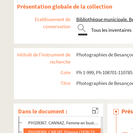
PH109355. VICTOIRE, André (puis son fils Joseph). Femm
Présentation globale de la collection
PH109356. VICTOIRE, André (puis son fils Joseph). Enfant 
Etablissement de
Bibliothèque municipale. B
PH109357. VICTOIRE, André (puis son fils Joseph). élève
conservation
Tous les inventaires
PH109358. VICTOIRE, André (puis son fils Joseph). Jeun
PH109358bis. VICTOIRE, André (puis son fils Joseph). Je
PH109359. VICTOIRE et ARAMBOURG (associés). Femme as
Intitulé de l'instrument de
Photographies de Besanço
PH109360. BRION, Camille (1842-19..). Militaire en buste
recherche
PH109361. LAURET. Homme en pied
Cote
Ph 1-999, Ph 108701-110785
PH109362. JEANNOT-FAFOURNOUX, Alf. Homme en bust
Titre
Photographies de Besanço
PH109363. TOUZERY, Jean. Femme en buste, dans un ova
PH109364. ALOPHE, Marie-Alexandre (1811-1883). Femme 
PH109365. APPERT, Eugène (1830-1891). Militaire en pied
Dans le document :
Prés
PH109366. BENQUE et Cie / BENQUE, Wilhem. Homme deb
PH109367. CANNAZ. Femme en buste, dans un ovale
PH109368. CARJAT, Etienne (1828-1906). Femme en buste,