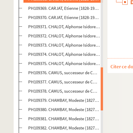
PH109369. CARJAT, Etienne (1828-1906). Enfant assis sur 
PH109370. CARJAT, Etienne (1828-1906). Gustave Courbet 
PH109371. CHALOT, Alphonse Isidore. Bébé
PH109372. CHALOT, Alphonse Isidore. Jeune Femme en b
PH109373. CHALOT, Alphonse Isidore. Bébé
PH109374. CHALOT, Alphonse Isidore. 2 enfants (tête)
PH109375. CHALOT, Alphonse Isidore. Enfant debout, en 
Citer ce d
PH109376. CAMUS, successeur de CHALOT. Femme en bus
PH109377. CAMUS, successeur de CHALOT. Jeune garçon 
PH109378. CAMUS, successeur de CHALOT. Jeune garçon 
PH109379. CHAMBAY, Modeste (1827-1899). Bébé assis
PH109380. CHAMBAY, Modeste (1827-1899). Fillette debout
PH109381. CHAMBAY, Modeste (1827-1899). Bébé assis
PH109382. CHAMBAY, Modeste (1827-1899). 2 fillettes