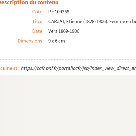
Description du contenu
une chaise
Cote
PH109368
en train de peindre
Titre
CARJAT, Etienne (1828-1906). Femme en bu
Date
Vers 1869-1906
uste
Dimensions
9 x 6 cm
marinière
ocument :
https://ccfr.bnf.fr/portailccfr/jsp/index_view_dire
te
en buste
en buste
, adossée à un fauteuil