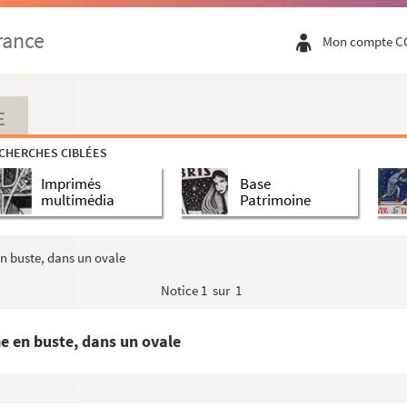
rance
Mon compte C
E
t 31 mai 1880 " : soldat en buste dans un ovale
CHERCHES CIBLÉES
e en buste
Imprimés
Base
e table et tenant dans sa main gauche son chapeau
multimédia
Patrimoine
dans un ovale
e, avec une petite barbe, en buste dans un ovale
n buste, dans un ovale
 table tenant son chapeau dans sa main droite
Notice
1 sur 1
ste
 garçon accoudé à une table, tenant son chapeau dans sa...
 en buste, dans un ovale
 en pied
fant assis sur un lit