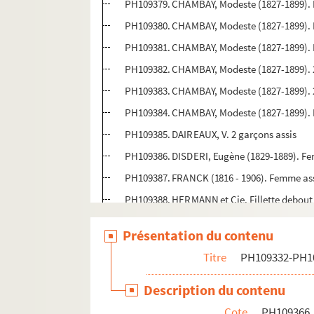
PH109379. CHAMBAY, Modeste (1827-1899). 
PH109380. CHAMBAY, Modeste (1827-1899). Fi
PH109381. CHAMBAY, Modeste (1827-1899). 
PH109382. CHAMBAY, Modeste (1827-1899). 2 
PH109383. CHAMBAY, Modeste (1827-1899). 2
PH109384. CHAMBAY, Modeste (1827-1899). 
PH109385. DAIREAUX, V. 2 garçons assis
PH109386. DISDERI, Eugène (1829-1889). F
PH109387. FRANCK (1816 - 1906). Femme ass
PH109388. HERMANN et Cie. Fillette debout
PH109389. HERMANN et Cie. Garçon debout
Présentation du contenu
PH109390. HERMANN et Cie. Fillette debout 
Titre
PH109332-PH1
PH109391. HERMANN et Cie. Garçon debout
PH109392. HERMANN et Cie. Fillette debout,
Description du contenu
PH109393. LAUGA, J. Enfant en buste
Cote
PH109366