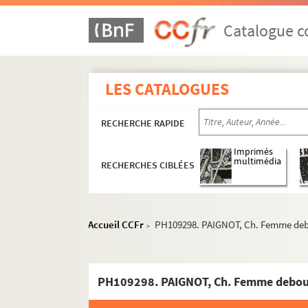
Catalogue co
LES CATALOGUES
RECHERCHE RAPIDE
PH1-PH153
Imprimés
PH154-PH427
multimédia
RECHERCHES CIBLÉES
PH428-PH484
PH485-PH674
PH675-PH866
Accueil CCFr
PH109298. PAIGNOT, Ch. Femme de
>
PH867-PH940
PH941-PH999
PH109298. PAIGNOT, Ch. Femme debo
PH109001-PH109282
PH109283-PH109331