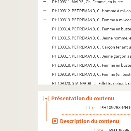
PH109311. MAIRE, Ch. Femme, en buste
PH109312. PETREMAND, C. Homme à mi-co
PH109313. PETREMAND, C. Femme à mi-corp
PH109314. PETREMAND, C. Femme en bust
PH109315. PETREMAND, C. Jeune homme, en
PH109316. PETREMAND, C. Garçon tenant u
PH109317. PETREMAND, C. Jeune garçon ass
PH109318. PETREMAND, C. Femme en buste, 
PH109319. PETREMAND, C. Femme (en buste
PH109320. STAINACRE, J. Fillette, debout, 
PH109321. BARBIER, Emile. Homme, en bus
Présentation du contenu
PH109322. BARBIER, Emile. Trois enfants en
Titre
PH109283-PH1
PH109323. KOCH, E. Jeune fille en robe de
PH109324. KOCH, E. Femme ?
Description du contenu
PH109325. MICHELSEN, Tewis. Jeune garço
Cote
PH109298