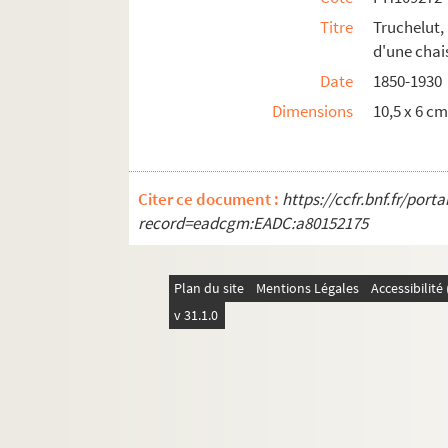
Titre
Truchelut
d'une chai
Date
1850-1930
Dimensions
10,5 x 6 c
Citer ce document :
https://ccfr.bnf.fr/por
record=eadcgm:EADC:a80152175
Plan du site
Mentions Légales
Accessibilit
v 31.1.0