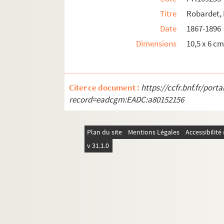
PH109281. Viane, Jean-Marie. Jeune garçon
Titre
Robardet,
PH109282. Viane, Jean-Marie. Jeune garçon e
Date
1867-1896
Dimensions
10,5 x 6 c
PH109283-PH109331
PH109332-PH109437
PH109438-PH109573
Citer ce document :
https://ccfr.bnf.fr/por
PH109574-PH109751
record=eadcgm:EADC:a80152156
PH110772-PH110785 - L'Institut allemand en
Plan du site
Mentions Légales
Accessibilit
v 31.1.0