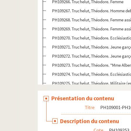
PH109266. Truchelut, Théodore. Femme
PH109267. Truchelut, Théodore. Homme de
PH109268. Truchelut, Théodore. Femme ass
PH109269. Truchelut, Théodore. Femme ass
PH109270. Truchelut, Théodore. Ecclésiasti
PH109271. Truchelut, Théodore. Jeune garço
PH109272. Truchelut, Théodore. Jeune garç
PH109273. Truchelut, Théodore. "Mme Alber
PH109274. Truchelut, Théodore. Ecclésiasti
PH109275. Truchelut, Théodore. Militaire (e
PH109276. Viane, Jean-Marie. Jeune homme 
Présentation du contenu
PH109277. Viane, Jean-Marie. Femme assise d
Titre
PH109001-PH1
PH109278. Viane, Jean-Marie. Fillette
PH109279. Viane, Jean-Marie. Femme âgée a
Description du contenu
PH109280. Viane, Jean-Marie. Femme âgée av
Cote
PH109253