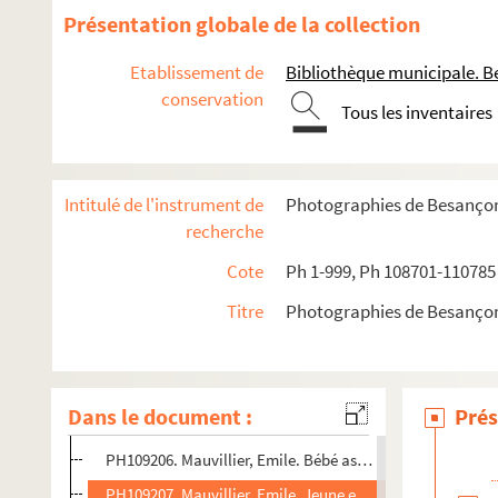
PH109193. Mauvillier, Emile. Femme, en buste, regardant
Présentation globale de la collection
PH109194. Mauvillier, Emile. Femme debout avec enfant 
Etablissement de
Bibliothèque municipale. B
PH109195. Mauvillier, Emile. Couple avec enfant (femme
conservation
Tous les inventaires
PH109196. Mauvillier, Emile. Ecclésiastique
PH109197. Mauvillier, Emile. Jeune homme en buste, ave
PH109198. Mauvillier, Emile. Bébé sur une chaise, avec u
Intitulé de l'instrument de
Photographies de Besanço
PH109199. Mauvillier, Emile. Jeune fille en robe blanche
recherche
PH109200. Mauvillier, Emile. Fillette debout, près d'une t
Cote
Ph 1-999, Ph 108701-110785
PH109201. Mauvillier, Emile. Femme, en buste, regardant
Titre
Photographies de Besanço
PH109202. Mauvillier, Emile. Femme, en buste, regardant
PH109203. Mauvillier, Emile. Couple
PH109204. Mauvillier, Emile. Homme, en buste
Dans le document :
Prés
PH109205. Mauvillier, Emile. Bébé (fillette) assis sur une 
PH109206. Mauvillier, Emile. Bébé assis sur une chaise
PH109207. Mauvillier, Emile. Jeune ecclésiastique en bus