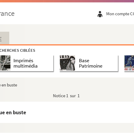
rance
Mon compte C
s
E
CHERCHES CIBLÉES
s la gauche
Imprimés
Base
multimédia
Patrimoine
 buste, dans un ovale
e en buste
Notice
1 sur 1
vers la gauche
nt, appuyé sur une chaise
ue en buste
buste, regardant vers la gauche