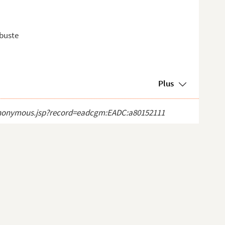
 buste
Plus
ct_anonymous.jsp?record=eadcgm:EADC:a80152111