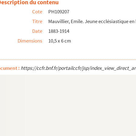
Description du contenu
vec une fourrure
Cote
PH109207
Titre
Mauvillier, Emile. Jeune ecclésiastique en
Date
1883-1914
ille debout, tenant une chaise)
Dimensions
10,5 x 6 cm
e
mme âgée, jeune femme, fillette
ocument :
https://ccfr.bnf.fr/portailccfr/jsp/index_view_dire
gremont
ste, dans un ovale
deux bancs, cinq debout dont l'un avec bicyclette
 en buste
 et garçons d'honneur
ier d'une chaise et militaire médaillé au col n° 216)
mme assise, homme debout, enfant avec un cheval de bois