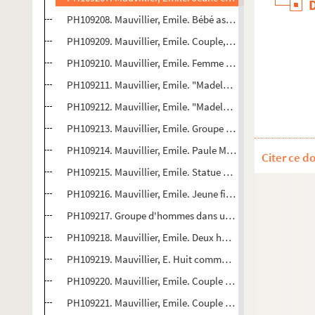
PH109208. Mauvillier, Emile. Bébé assis sur un meuble, a
PH109209. Mauvillier, Emile. Couple, en buste
PH109210. Mauvillier, Emile. Femme en buste
PH109211. Mauvillier, Emile. "Madeleine Carriez" (jeune f
PH109212. Mauvillier, Emile. "Madeleine Carriez", en bust
PH109213. Mauvillier, Emile. Groupe de trois femmes : fe
PH109214. Mauvillier, Emile. Paule Mantion, en buste
Citer ce d
PH109215. Mauvillier, Emile. Statue de Notre-Dame d'Ai
PH109216. Mauvillier, Emile. Jeune fille avec natte, en bu
PH109217. Groupe d'hommes dans un parc, huit assis sur 
PH109218. Mauvillier, Emile. Deux hommes et une femme
PH109219. Mauvillier, E. Huit communiants ou huit filles
PH109220. Mauvillier, Emile. Couple (femme tenant le doss
PH109221. Mauvillier, Emile. Couple avec un enfant : fe