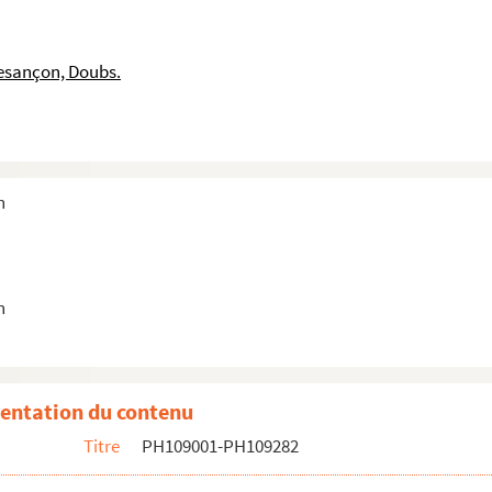
 vers la gauche
debout sur une chaise
esançon, Doubs.
 assise, homme debout)
c moustache, dans un ovale
ne fourrure
n
 tenant un bouquet, appuyée sur une balustrade
able basse
 vers la gauche
n
 de face
entation du contenu
chaise
Titre
PH109001-PH109282
te