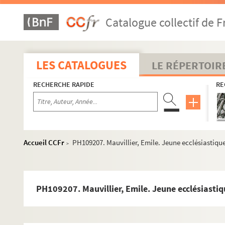
PH109178. Louis. Enfant debout sur une chaise
Catalogue collectif de F
PH109179. Lumière, Antoine. Couple
PH109180. Lumière, Antoine. Deux enfants (garçons) assi
PH109181. Lumière, Antoine. Femme debout
LES CATALOGUES
LE RÉPERTOIR
PH109182. Lumière, Antoine. Femme debout
RECHERCHE RAPIDE
RE
PH109183. Lumière, Antoine. Homme en buste, tourné ver
PH109184. Lumière, Antoine. Femme en buste, assise
PH109186. Mauvillier, Emile. Jeune femme, avec natte, en
PH109187. Mauvillier, Emile. Femme et son bébé
Accueil CCFr
PH109207. Mauvillier, Emile. Jeune ecclésiastiqu
>
PH109188. Mauvillier, Emile. Femme debout, en chapeau
PH109189. Mauvillier, Emile. Femme en buste, regardant 
PH109190. Mauvillier, Emile. Jeune garçon, en communia
PH109207. Mauvillier, Emile. Jeune ecclésiastiq
PH109191. Mauvillier, Emile. Fillette
PH109192. Mauvillier, Emile. Homme avec moustache, en 