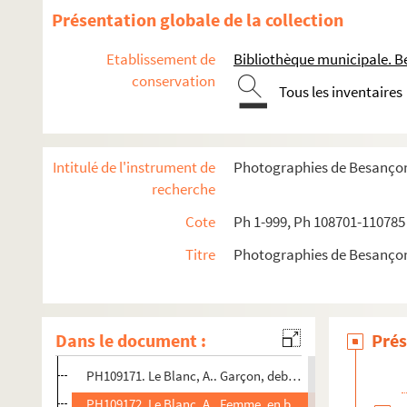
PH109158. Kraszewki, dit Max. Ecclésiastique (prélat) en
Présentation globale de la collection
PH109159. Kraszewki, dit Max. Jeune homme en buste, de
Etablissement de
Bibliothèque municipale. B
PH109160. Kraszewki, dit Max. Homme barbu, en buste (tr
conservation
Tous les inventaires
PH109161. Kraszewki, dit Max. Homme barbu, en buste (tr
PH109162. Kraszewki, dit Max. Femme âgée avec bonnet, 
PH109163. Kraszewki, dit Max. Jeune ecclésiastique assis
Intitulé de l'instrument de
Photographies de Besanço
PH109164. Landrier, Jean Martin. Homme
recherche
PH109165. Lebeau, Charles Emile. Femme debout, avec u
Cote
Ph 1-999, Ph 108701-110785
PH109166. Lebeau et Lumière. Fillette allongée avec pou
Titre
Photographies de Besanço
PH109167. Lebeau et Lumière. Deux femmes, une assise, 
PH109168. Le Blanc, A.. Deux garçonnets entourant une fi
PH109169. Le Blanc, A.. Bébé, avec petit chien
Dans le document :
Prés
PH109170. Le Blanc, A.. Femme, en buste
PH109171. Le Blanc, A.. Garçon, debout
PH109172. Le Blanc, A.. Femme, en buste