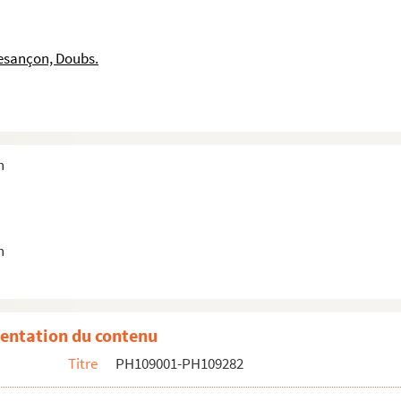
 pied
 face, dans un ovale
esançon, Doubs.
ois-quart droite), dans un ovale
ois-quart droite), dans un ovale
assise
n
n bonnet blanc
pée
n
une debout
llette
entation du contenu
Titre
PH109001-PH109282