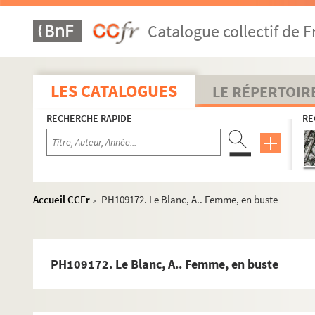
PH109144. Kraszewki, dit Max. Femme, dans un ovale
Catalogue collectif de F
PH109145. Kraszewki, dit Max. Prêtre
PH109146. Kraszewki, dit Max. Militaire (col n°10)
PH109147. Kraszewki, dit Max. Militaire du 60e RI de Bes
LES CATALOGUES
LE RÉPERTOIR
PH109148. Kraszewki, dit Max. Militaire du 60e RI de Bes
RECHERCHE RAPIDE
RE
PH109149. Kraszewki, dit Max. Bébé, dans un ovale
PH109150. Kraszewki, dit Max. Ecclésiastique, dans un o
PH109151. Kraszewki, dit Max. Ecclésiastique, dans un o
PH109152. Kraszewki, dit Max. Ecclésiastique, dans un o
Accueil CCFr
PH109172. Le Blanc, A.. Femme, en buste
>
PH109153. Kraszewki, dit Max. Homme debout, tenant un
PH109154. Kraszewki, dit Max. Femme avec natte, regard
PH109155. Kraszewki, dit Max. Jeune femme en buste, re
PH109172. Le Blanc, A.. Femme, en buste
PH109156. Kraszewki, dit Max. Homme barbu en buste, reg
PH109157. Kraszewki, dit Max. Femme en chapeau, en bust