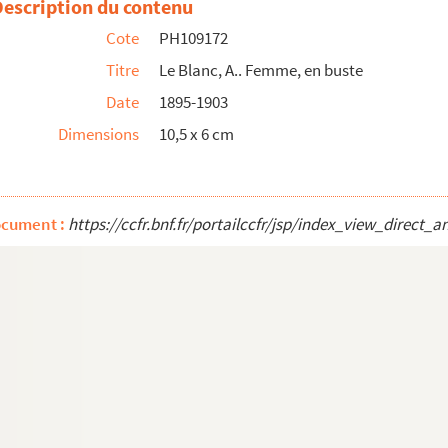
Description du contenu
a gauche
Cote
PH109172
Titre
Le Blanc, A.. Femme, en buste
aire)
Date
1895-1903
Dimensions
10,5 x 6 cm
s
ocument :
https://ccfr.bnf.fr/portailccfr/jsp/index_view_dire
s
s la gauche
 buste, dans un ovale