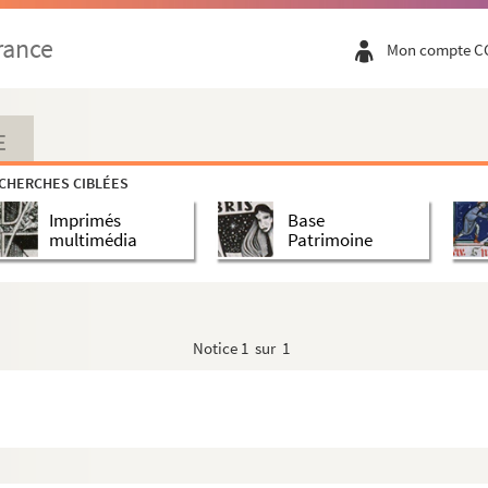
rance
Mon compte C
ançon
E
ançon
CHERCHES CIBLÉES
Imprimés
Base
vale
multimédia
Patrimoine
vale
vale
 chapeau à la main
Notice
1 sur 1
ant vers la gauche
gardant vers la gauche
ardant vers la droite
e, regardant vers la droite