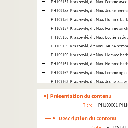
PH109154. Kraszewki, dit Max. Femme avec 
PH109155. Kraszewki, dit Max. Jeune femme 
PH109156. Kraszewki, dit Max. Homme barbu 
PH109157. Kraszewki, dit Max. Femme en cha
PH109158. Kraszewki, dit Max. Ecclésiastiqu
PH109159. Kraszewki, dit Max. Jeune homme
PH109160. Kraszewki, dit Max. Homme barbu,
PH109161. Kraszewki, dit Max. Homme barbu,
PH109162. Kraszewki, dit Max. Femme âgée 
PH109163. Kraszewki, dit Max. Jeune ecclési
PH109164. Landrier, Jean Martin. Homme
Présentation du contenu
PH109165. Lebeau, Charles Emile. Femme d
Titre
PH109001-PH1
PH109166. Lebeau et Lumière. Fillette allo
PH109167. Lebeau et Lumière. Deux femmes,
Description du contenu
PH109168. Le Blanc, A.. Deux garçonnets ent
Cote
PH109141