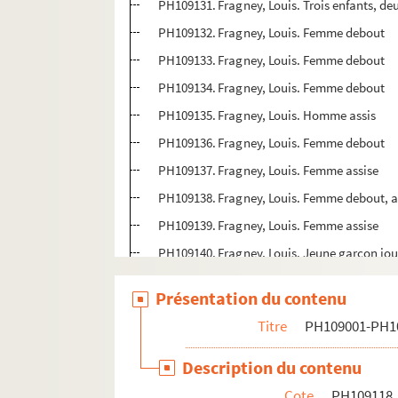
PH109131. Fragney, Louis. Trois enfants, deu
PH109132. Fragney, Louis. Femme debout
PH109133. Fragney, Louis. Femme debout
PH109134. Fragney, Louis. Femme debout
PH109135. Fragney, Louis. Homme assis
PH109136. Fragney, Louis. Femme debout
PH109137. Fragney, Louis. Femme assise
PH109138. Fragney, Louis. Femme debout, 
PH109139. Fragney, Louis. Femme assise
PH109140. Fragney, Louis. Jeune garçon joua
PH109141. Fragney, Louis. Ecclésiastique as
Présentation du contenu
PH109142. Galle, C.. Jeune garçon debout, l
Titre
PH109001-PH1
PH109143. Kraszewki, dit Max. Militaire du
PH109144. Kraszewki, dit Max. Femme, dans
Description du contenu
PH109145. Kraszewki, dit Max. Prêtre
Cote
PH109118