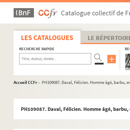
PH109059. Boname, Alfred. Marie Estignard (fillette, tête)
Catalogue collectif de F
PH109060. Boname, Alfred. "Mr Le président Loiseau" (en 
PH109061. Boname, Alfred. Marie Burrus - Jeandelize
PH109062. Boname, Alfred. Femme âgée assise
LES CATALOGUES
LE RÉPERTOIR
PH109063. Boname, Alfred. Fillette avec cerceau
RECHERCHE RAPIDE
RE
PH109064. Boname, Alfred. Deux enfants (garçon et fille) 
PH109065. Boname, Alfred. Trois enfants (deux filles ; un
PH109066. Boname, Alfred. Les filles d'Alfred Boname et 
PH109067. Brouillot, Jules. Femme
Accueil CCFr
PH109087. Daval, Félicien. Homme âgé, barbu, e
>
PH109068. Brouillot, Jules. Bébé (fillette)
PH109069. Brouillot, Jules. Femme debout appuyée au do
PH109070. Brouillot, Jules. Fillette de face avec panier
PH109087. Daval, Félicien. Homme âgé, barbu, 
PH109071. Brouillot, Jules. Femme
PH109072. Buhot, Paul. Homme assis sur une chaise