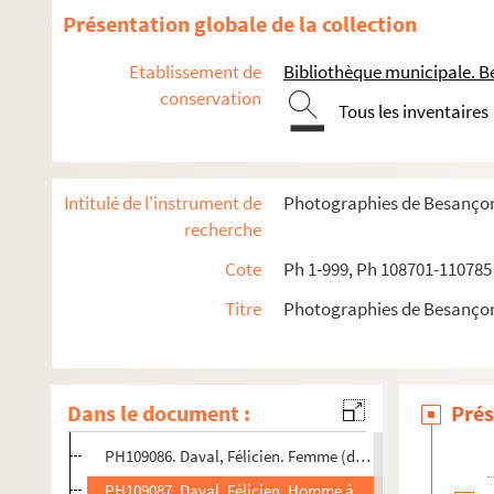
PH109073. Christ, Etienne. Militaire 5e RA Besançon (ave
Présentation globale de la collection
PH109074. Christ, Etienne. Militaire 4e RA Besançon
Etablissement de
Bibliothèque municipale. B
PH109075. Christ, Etienne. Militaire 60e RI Besançon
conservation
Tous les inventaires
PH109076. Christ, Etienne. Militaire 2e avec gants
PH109077. Christ, Etienne. Militaire 60e RI Besançon
PH109078. Christ, Etienne. Militaire 60e RI Besançon
Intitulé de l'instrument de
Photographies de Besanço
PH109079. Christ, Etienne. Homme de face, avec moustac
recherche
PH109080. Christ, Etienne. Couple (homme debout, femm
Cote
Ph 1-999, Ph 108701-110785
PH109081. Christ, Etienne. Militaire 7e RA Besançon, sur
Titre
Photographies de Besanço
PH109082. Costet, E.. Militaire (debout)
PH109083. Costet, E.. Fillette (dans un cercle)
PH109084. Costet, E.. Jeune fille et bébé (dans un ovale)
Dans le document :
Prés
PH109085. Costet, E.. Femme et fillette (dans un ovale)
PH109086. Daval, Félicien. Femme (dans un ovale)
PH109087. Daval, Félicien. Homme âgé, barbu, en buste