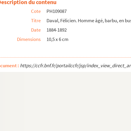
Description du contenu
Cote
PH109087
Titre
Daval, Félicien. Homme âgé, barbu, en bu
Date
1884-1892
Dimensions
10,5 x 6 cm
)
e
ocument :
https://ccfr.bnf.fr/portailccfr/jsp/index_view_dire
e
ée et cor de chasse sur la manche)
vec épée et ancre sur la manche)
ec cigarette, gants et ancre sur la manche)
ncre sur la manche)
ec cigarette, gants et épée)