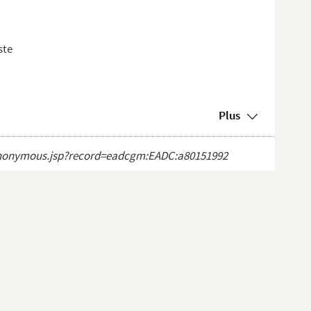
ste
Plus
ct_anonymous.jsp?record=eadcgm:EADC:a80151992