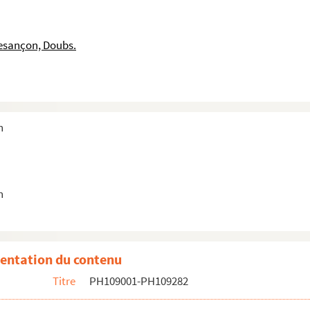
c gants et épée)
esançon, Doubs.
n
he (en buste)
e assise)
monté d'un phylactère ; rehaussé de rouge
n
entation du contenu
Titre
PH109001-PH109282