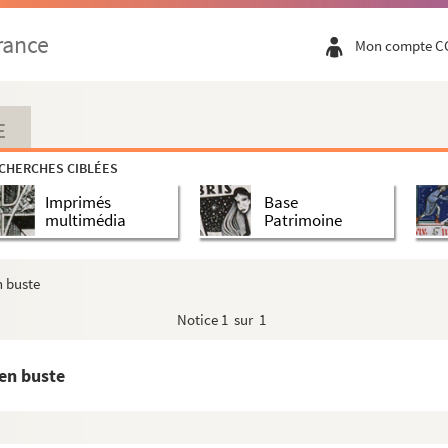
rance
Mon compte C
buste) : Gustave Loiseau, 1814-1879
E
CHERCHES CIBLÉES
: "René et Madeleine Mai 90"
Imprimés
Base
 garçon avec cerceau)
multimédia
Patrimoine
leurs amies
n buste
Notice
1 sur 1
s d'une chaise
en buste