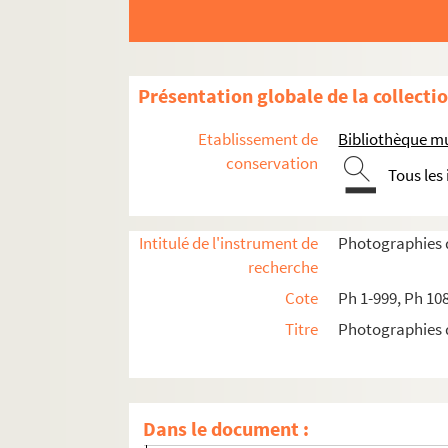
PH109039. Boname, Alfred. Femme debout, t
PH109040. Boname, Alfred. Femme debout, t
PH109041. Boname, Alfred. Jeune homme (e
Présentation globale de la collecti
PH109042. Boname, Alfred. Militaire 60e RI 
PH109043. Boname, Alfred. Homme avec mo
Etablissement de
Bibliothèque m
PH109044. Boname, Alfred. Bébé (avec fleur
conservation
Tous les
PH109045. Boname, Alfred. Femme (en bust
PH109046. Boname, Alfred. Ecclésiastique (
Intitulé de l'instrument de
Photographies
PH109047. Boname, Alfred. Femme (en buste,
recherche
PH109048. Boname, Alfred. Homme avec mo
Cote
Ph 1-999, Ph 10
PH109049. Boname, Alfred. Femme (en bust
Titre
Photographies
PH109050. Boname, Alfred. Femme (en bust
PH109051. Boname, Alfred. Fillette en rob
PH109052. Boname, Alfred. Homme en robe de
Dans le document :
PH109053. Boname, Alfred. Couple (femme a