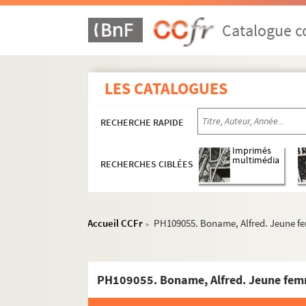
PH109025. Bitsch, Alphonse. Militaire 60e R
Catalogue co
PH109026. Bitsch, Alphonse. Militaire 60e R
PH109027. Bitsch, Alphonse. Militaire (col 5
PH109028. Boname, Alfred. Jeune femme (tê
LES CATALOGUES
PH109029. Boname, Alfred. Homme debout (
PH109030. Boname, Alfred. Jeune femme de
RECHERCHE RAPIDE
PH109031. Boname, Alfred. Henri Lombart, c
Imprimés
PH109032. Boname, Alfred. Femme âgée, ass
multimédia
RECHERCHES CIBLÉES
PH109033. Boname, Alfred. Militaire (16) en
PH109034. Boname, Alfred. Couple (homme a
Accueil CCFr
PH109055. Boname, Alfred. Jeune f
PH109035. Boname, Alfred. Femme (en bust
>
PH109036. Boname, Alfred. Femme (en buste
PH109037. Boname, Alfred. Femme (en bust
PH109055. Boname, Alfred. Jeune fem
PH109038. Boname, Alfred. Femme (en buste