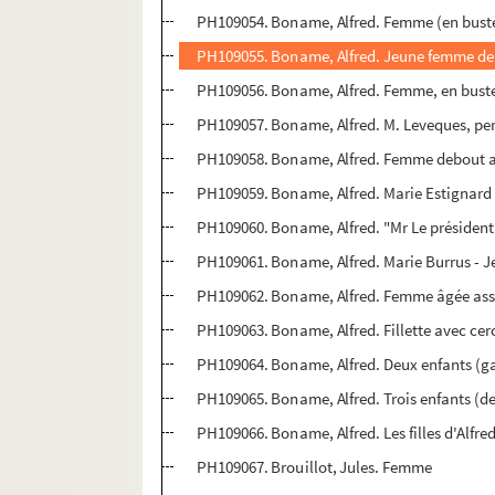
PH109054. Boname, Alfred. Femme (en buste,
PH109055. Boname, Alfred. Jeune femme de
PH109056. Boname, Alfred. Femme, en buste
PH109057. Boname, Alfred. M. Leveques, per
PH109058. Boname, Alfred. Femme debout ave
PH109059. Boname, Alfred. Marie Estignard (f
PH109060. Boname, Alfred. "Mr Le président 
PH109061. Boname, Alfred. Marie Burrus - J
PH109062. Boname, Alfred. Femme âgée ass
PH109063. Boname, Alfred. Fillette avec ce
PH109064. Boname, Alfred. Deux enfants (gar
PH109065. Boname, Alfred. Trois enfants (de
PH109066. Boname, Alfred. Les filles d'Alfr
PH109067. Brouillot, Jules. Femme