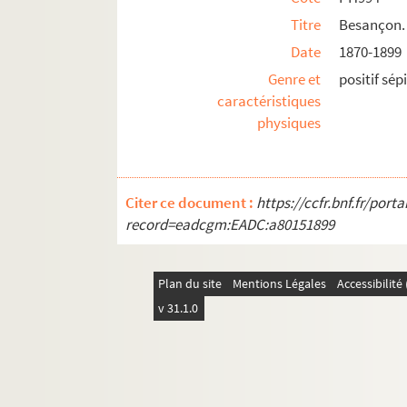
Titre
Besançon. 
Date
1870-1899
Genre et
positif sép
caractéristiques
physiques
Citer ce document :
https://ccfr.bnf.fr/por
record=eadcgm:EADC:a80151899
Plan du site
Mentions Légales
Accessibilit
v 31.1.0