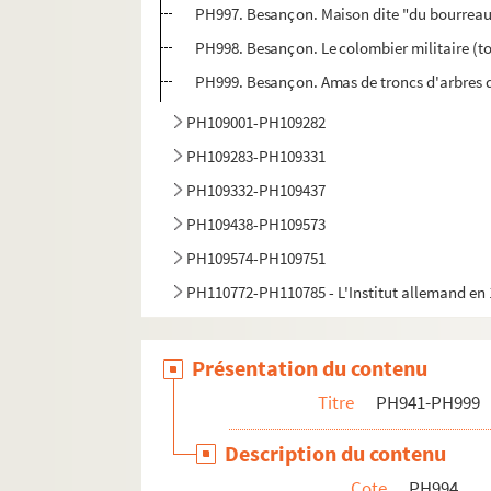
PH997. Besançon. Maison dite "du bourreau"
PH998. Besançon. Le colombier militaire (tou
PH999. Besançon. Amas de troncs d'arbres d
PH109001-PH109282
PH109283-PH109331
PH109332-PH109437
PH109438-PH109573
PH109574-PH109751
PH110772-PH110785 - L'Institut allemand en
Présentation du contenu
Titre
PH941-PH999
Description du contenu
Cote
PH994