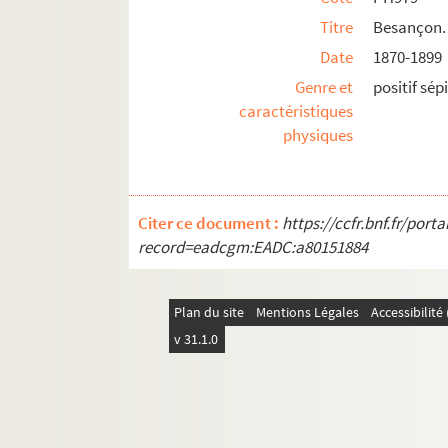
Titre
Besançon. 
Date
1870-1899
Genre et
positif sép
caractéristiques
physiques
Citer ce document :
https://ccfr.bnf.fr/por
record=eadcgm:EADC:a80151884
Plan du site
Mentions Légales
Accessibilit
v 31.1.0