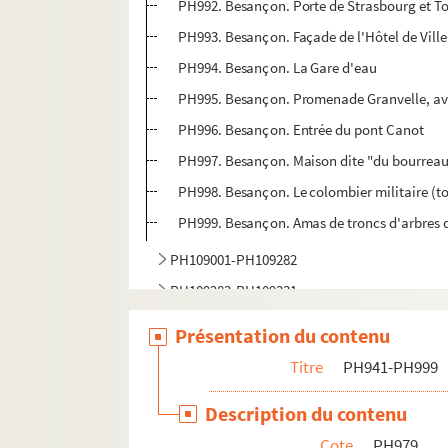
PH992. Besançon. Porte de Strasbourg et To
PH993. Besançon. Façade de l'Hôtel de Ville 
PH994. Besançon. La Gare d'eau
PH995. Besançon. Promenade Granvelle, ave
PH996. Besançon. Entrée du pont Canot
PH997. Besançon. Maison dite "du bourreau"
PH998. Besançon. Le colombier militaire (tou
PH999. Besançon. Amas de troncs d'arbres d
PH109001-PH109282
PH109283-PH109331
PH109332-PH109437
Présentation du contenu
PH109438-PH109573
Titre
PH941-PH999
PH109574-PH109751
Description du contenu
PH110772-PH110785 - L'Institut allemand en
Cote
PH979