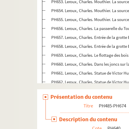
PH653. Leroux, Charles. Mouthier. La source 
PH654. Leroux, Charles. Mouthier. La source 
PH655. Leroux, Charles. Mouthier. La source
PH656. Leroux, Charles. La passerelle du Tou
PH657. Leroux, Charles. Entrée de la grotte
PH658. Leroux, Charles. Entrée de la grotte
PH659. Leroux, Charles. Le flottage des bois
PH660. Leroux, Charles. Dans les joncs sur l
PH661. Leroux, Charles. Statue de Victor H
PH662. Leroux, Charles. Statue de Victor Hu
PH663. Leroux, Charles. Victor Hugo [statue
Présentation du contenu
PH664. Leroux, Charles. Statue de Victor Hu
Titre
PH485-PH674
PH665. Leroux, Charles. Façace du piédestal
PH666. Leroux, Charles. Inscriptions sur le 
Description du contenu
PH667. Leroux, Charles. Inscriptions sur le 
Cote
PH640