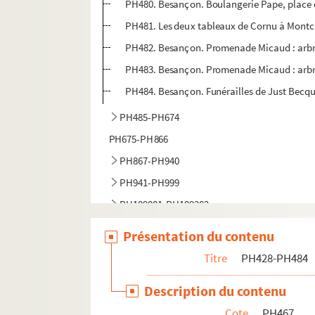
PH480. Besançon. Boulangerie Pape, place
PH481. Les deux tableaux de Cornu à Montcl
PH482. Besançon. Promenade Micaud : arbr
PH483. Besançon. Promenade Micaud : arbr
PH484. Besançon. Funérailles de Just Becqu
PH485-PH674
PH675-PH866
PH867-PH940
PH941-PH999
PH109001-PH109282
PH109283-PH109331
Présentation du contenu
PH109332-PH109437
Titre
PH428-PH484
PH109438-PH109573
Description du contenu
PH109574-PH109751
Cote
PH467
PH110772-PH110785 - L'Institut allemand en