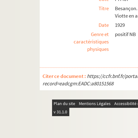
Titre
Besançon.
Viotte en a
Date
1929
Genre et
positif NB
caractéristiques
physiques
Citer ce document :
https://ccfr.bnf.fr/por
record=eadcgm:EADC:a80151568
Plan du site
Mentions Légales
Accessibilit
v 31.1.0