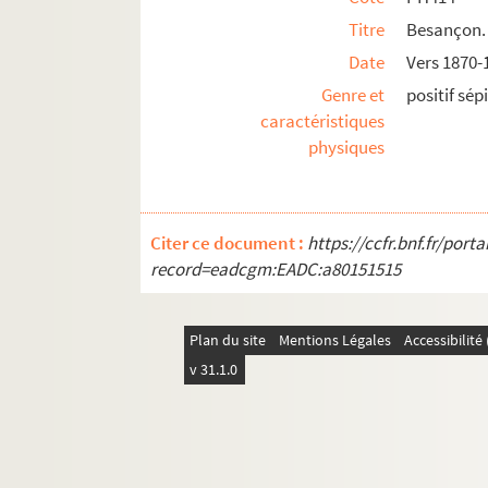
Titre
Besançon. 
Date
Vers 1870-
Genre et
positif sép
caractéristiques
physiques
Citer ce document :
https://ccfr.bnf.fr/por
record=eadcgm:EADC:a80151515
Plan du site
Mentions Légales
Accessibilit
v 31.1.0