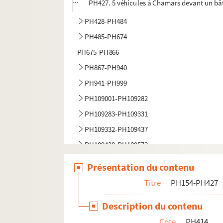
PH427. 5 véhicules à Chamars devant un bât
PH428-PH484
PH485-PH674
PH675-PH866
PH867-PH940
PH941-PH999
PH109001-PH109282
PH109283-PH109331
PH109332-PH109437
PH109438-PH109573
PH109574-PH109751
Présentation du contenu
PH110772-PH110785 - L'Institut allemand en
Titre
PH154-PH427
Description du contenu
Cote
PH414