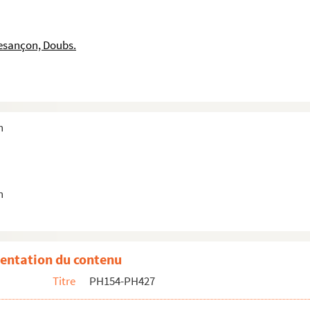
esançon, Doubs.
 1910, avenue Elisée-Cusenier, ancienne caserne Lyau...
 Ruty
Nodier
n
Révolution
é à la Gare d'Eau
n
au 2e plan, sur la passerelle provisoire remplaçan...
1930-1940]
ende ms au dos : Marie, Armand, 1945]
entation du contenu
Titre
PH154-PH427
-Guey
-Guey