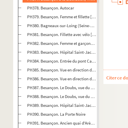
PH378. Besançon. Autocar
PH379. Besançon. Femme et fillette [légende ms. au dos 
PH380. Bagneaux-sur-Loing (Seine-et-Marne). Vedette ang
PH381. Besançon. Fillette avec vélo [légende ms. au dos :
PH382. Besançon. Femme et garçonnet
PH383. Besançon. Hôpital Saint-Jacques
PH384. Besançon. Entrée du pont Canot, avec tramway
PH385. Besançon. Vue en direction de la citadelle
Citer ce d
PH386. Besançon. Vue en direction de la citadelle
PH387. Besançon. Le Doubs, vue du quai Veil-Picard, en 
PH388. Besançon. Le Doubs, vue du quai Veil-Picard, en 
PH389. Besançon. Hôpital Saint-Jacques
PH390. Besançon. La Porte Noire
PH391. Besançon. Ancien quai d'Arènes [actuel quai Veil-