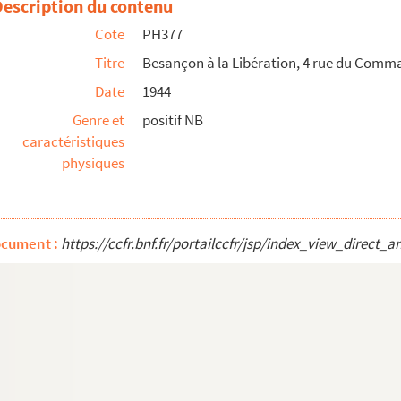
Description du contenu
Cote
PH377
: maman, Christiane]
Titre
Besançon à la Libération, 4 rue du Com
laise sur le canal
Date
1944
 Christiane]
Genre et
positif NB
caractéristiques
physiques
ocument :
https://ccfr.bnf.fr/portailccfr/jsp/index_view_dire
direction du pont Canot
direction du pont Battant
Picard] et pont Battant, avec 1 barque lavandière