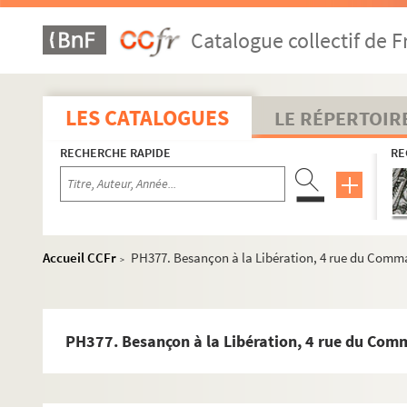
PH349. Epeugney (Doubs). Scènes de la Libération, sept
Catalogue collectif de F
PH350. Scènes militaires d'aérostation dans le Doubs, 1930
PH351. Scènes militaires d'aérostation dans le Doubs, 1930
PH352. Scènes militaires d'aérostation dans le Doubs, 1930
LES CATALOGUES
LE RÉPERTOIR
PH353. Besançon. Ancien quai Napoléon [actuel quai de St
RECHERCHE RAPIDE
RE
PH354. Besançon. Ancien quai d'Arènes [actuel quai Veil-
PH355. Besançon. Ancien quai d'Arènes [actuel quai Veil-
PH356. Besançon. Moulin Saint-Paul (vue prise de sous le
PH357. Besançon. Faubourg Rivotte et Porte taillée
Accueil CCFr
PH377. Besançon à la Libération, 4 rue du Com
>
PH358. Besançon. Barque lavandière
PH359. Besançon. Parc de Chamars
PH360. Besançon. Entrée du pont Canot
PH377. Besançon à la Libération, 4 rue du Co
PH361. TOURNIER, Victor [Morez]. Besançon, Bateaux lavoir
PH362. Besançon. Le Doubs, île aux Moineaux, vue sur le 