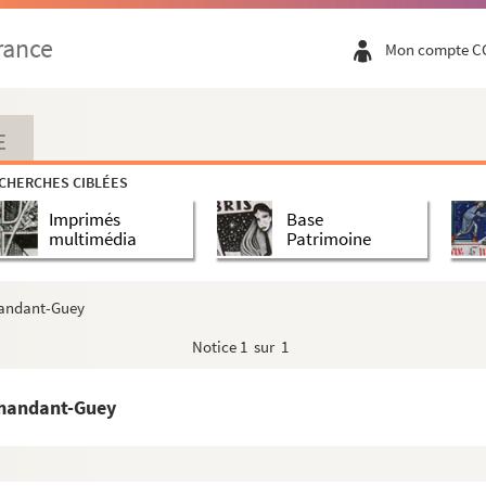
embre 1944
rance
Mon compte C
 ? - Ballon dirigeable et militaires
 ? - Ballon dirigeable, véhicules et militaires
 ? - Militaires
E
rasbourg], jusqu'à la tour de la Pelote
CHERCHES CIBLÉES
Picard] et pont Battant, avec barque lavandière
Imprimés
Base
Picard] et pont Battant, avec 2 barques lavandières
multimédia
Patrimoine
 pont de la République)
mandant-Guey
Notice
1 sur 1
mmandant-Guey
s et Pt. St. Pierre [barques lavandières, pont de ...
pont de Bregille