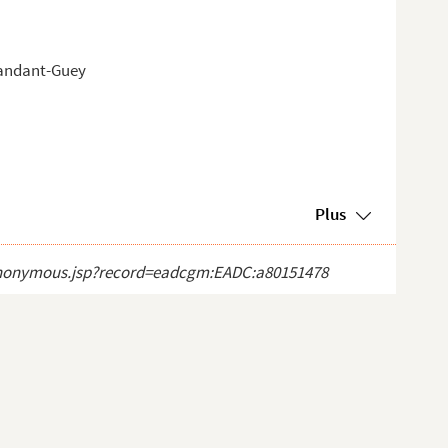
mandant-Guey
Plus
ct_anonymous.jsp?record=eadcgm:EADC:a80151478