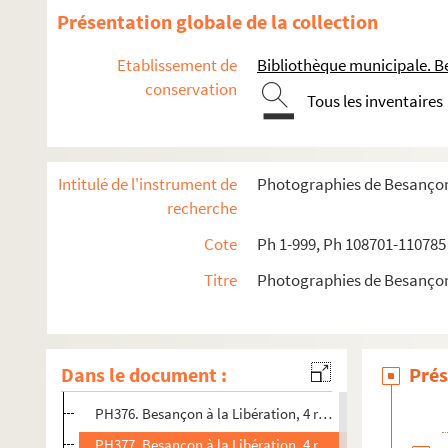
PH363. Besançon. Porte taillée
Présentation globale de la collection
PH364. Besançon. Entrée de l'hôpital Saint-Jacques
Etablissement de
Bibliothèque municipale. B
PH365. Besançon. Entrée de l'hôpital Saint-Jacques
conservation
Tous les inventaires
PH366. MAUVILLIER, Emile. Besançon. Inondations janvier
PH367. Besançon. Inondations janvier 1910, cour caserne
PH368. Besançon. Inondations janvier 1910, rue Charles 
Intitulé de l'instrument de
Photographies de Besanço
PH369. Besançon. Inondations janvier 1910
recherche
PH370. Besançon. Inondations janvier 1910, place de la 
Cote
Ph 1-999, Ph 108701-110785
PH371. Besançon. Inondations janvier 1910, bois accumul
Titre
Photographies de Besanço
PH372. Besançon. Femme et fillette au 1er plan, passants 
PH373. Besançon. 2 femmes [légende ms. au dos : Marie, 
PH374. J. G. Photo. Besançon. Couple dans un coeur [Lég
Dans le document :
Prés
PH375. Besançon. Jeune femme dans un parc
PH376. Besançon à la Libération, 4 rue du Commandant
PH377. Besançon à la Libération, 4 rue du Commandant